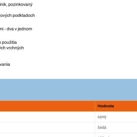
liník, pozinkovaný
ovových podkladoch
mi - dva v jednom
 použitia
ých vrchných
ovania
Hodnota
sprej
šedá