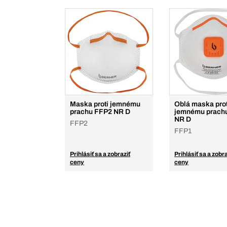
Maska proti jemnému
Oblá maska prot
prachu FFP2 NR D
jemnému prach
NR D
FFP2
FFP1
Prihlásiť sa a zobraziť
Prihlásiť sa a zobra
ceny
ceny