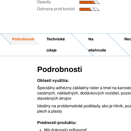
Opacity
Ochrana proti korózii
Podrobnosti
Technické
Na
Rec
údaje
stiahnutie
Podrobnosti
Oblasti využitia:
Špeciálny adhézny základný náter a tmel na karosé
osobných, nákladných, dodávkových vozidiel, poz
stavebných strojov
Ideálny na problematické podklady, ako je hliník, p
plech a plasty
Prednosti produktu:
Má dokonalú priľnavosť