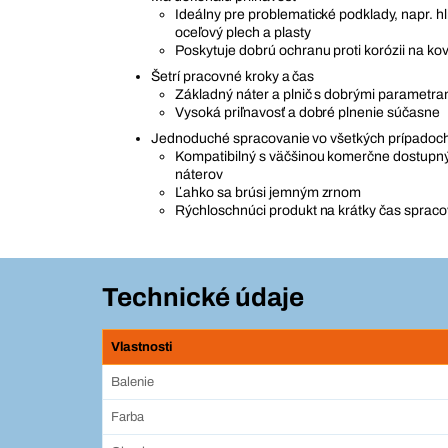
Ideálny pre problematické podklady, napr. h
oceľový plech a plasty
Poskytuje dobrú ochranu proti korózii na k
Šetrí pracovné kroky a čas
Základný náter a plnič s dobrými parametra
Vysoká priľnavosť a dobré plnenie súčasne
Jednoduché spracovanie vo všetkých prípadoch
Kompatibilný s väčšinou komerčne dostupn
náterov
Ľahko sa brúsi jemným zrnom
Rýchloschnúci produkt na krátky čas sprac
Technické údaje
Vlastnosti
Balenie
Farba