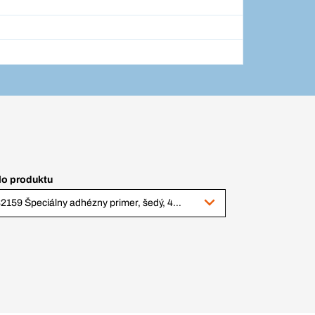
lo produktu
332159 Špeciálny adhézny primer, šedý, 400 ml sprej