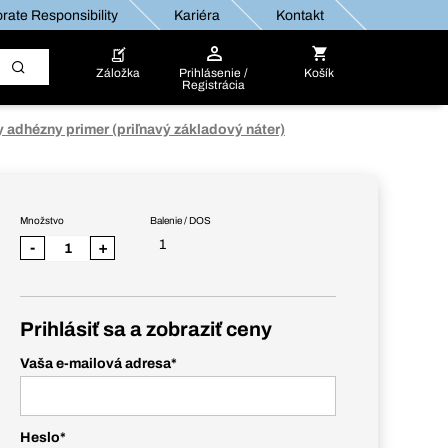
rate Responsibility
Kariéra
Kontakt
Záložka
Prihlásenie /
Košík
Registrácia
 adhézny primer (priľnavý základový náter)
Množstvo
Balenie / DOS
1
-
+
Prihlásiť sa a zobraziť ceny
Vaša e-mailová adresa
*
Heslo
*