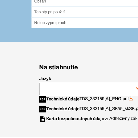
Obsah
Teploty pri použití
Nelepivýpre prach
Na stiahnutie
Jazyk
TDS_332159[A]_ENG.pdf
Technické údaje
TDS_332159[A]_SK45_skSK.p
Technické údaje
Adhezívny zákl
Karta bezpečnostných údajov: