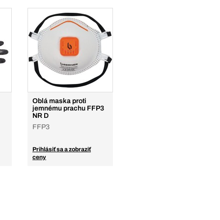
Oblá maska proti
jemnému prachu FFP3
NR D
FFP3
Prihlásiť sa a zobraziť
ceny