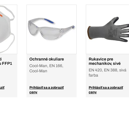
i
Ochranné okuliare
Rukavice pre
u FFP1
mechanikov, sivé
Cool-Man, EN 166,
EN 420, EN 388, sivá
Cool-Man
farba
ziť
Prihlásiť sa a zobraziť
Prihlásiť sa a zobraziť
ceny
ceny