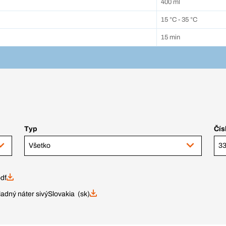
400 ml
15 °C - 35 °C
15 min
Typ
Čís
Všetko
df
adný náter sivý
Slovakia (sk)