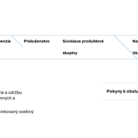
enzie
Príslušenstvo
Súvisiace produktové
Na
skupiny
Vá
Pokyny k obsl
rie a údržbu
emných a
ozinkovaný oceľový