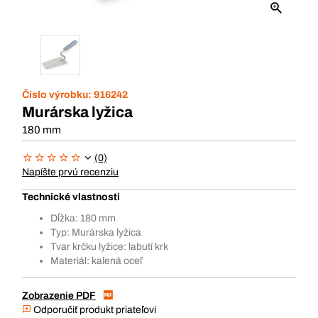
Číslo výrobku:
916242
Murárska lyžica
180 mm
(0)
Napíšte prvú recenziu
Technické vlastnosti
Dĺžka: 180 mm
Typ: Murárska lyžica
Tvar krčku lyžice: labutí krk
Materiál: kalená oceľ
Zobrazenie PDF
Odporučiť produkt priateľovi