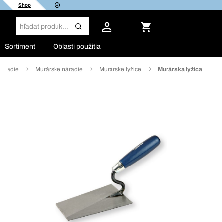
Shop
Sortiment
Oblasti použitia
náradie
Murárske náradie
Murárske lyžice
Murárska lyžica