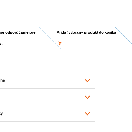
še odporúčanie pre
Pridať vybraný produkt do košíka
s:
uhe
ky