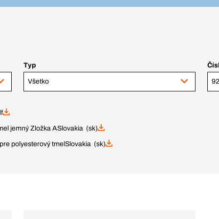
Typ
Čís
Všetko
f
mel jemný Zložka A
Slovakia (sk)
pre polyesterový tmel
Slovakia (sk)