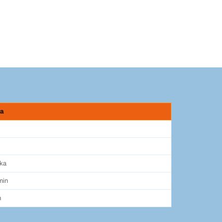
ta
ka
min
n