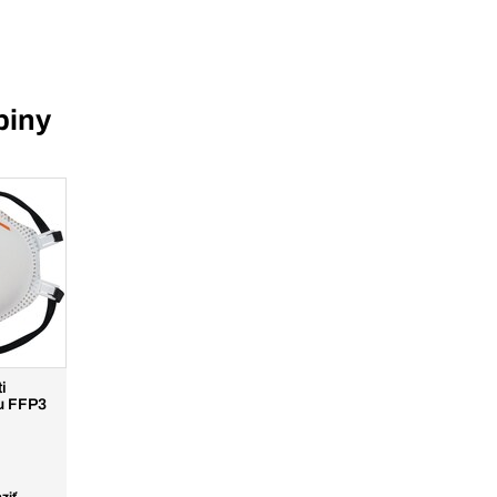
piny
i
u FFP3