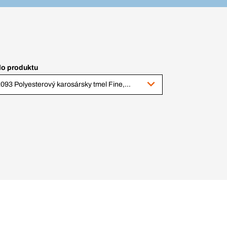
lo produktu
92093 Polyesterový karosársky tmel Fine, biely, 2 kg plechovka