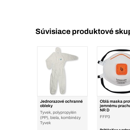
Súvisiace produktové sku
Jednorazové ochranné
Oblá maska prot
obleky
jemnému prach
NR D
Tyvek, polypropylén
FFP3
(PP), biela, kombinézy
Tyvek