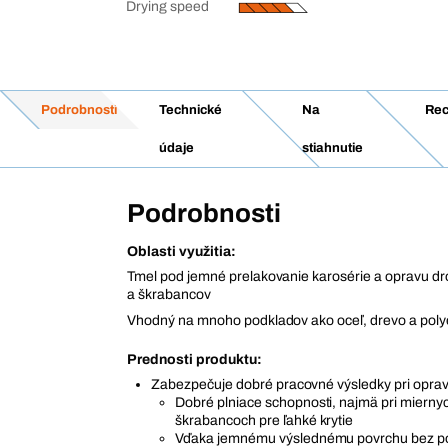
Drying speed
Podrobnosti
Technické
Na
Rec
údaje
stiahnutie
Podrobnosti
Oblasti využitia:
Tmel pod jemné prelakovanie karosérie a opravu d
a škrabancov
Vhodný na mnoho podkladov ako oceľ, drevo a poly
Prednosti produktu:
Zabezpečuje dobré pracovné výsledky pri oprav
Dobré plniace schopnosti, najmä pri mierny
škrabancoch pre ľahké krytie
Vďaka jemnému výslednému povrchu bez pór