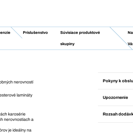
enzie
Príslušenstvo
Súvisiace produktové
Na
skupiny
Vá
Pokyny k obsl
robných nerovností
esterové lamináty
Upozornenie
Rozsah dodáv
ách karosérie
ch nerovnostiach a
ov je ideálny na