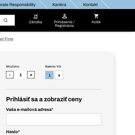
rate Responsibility
Kariéra
Kontakt
Záložka
Prihlásenie /
Košík
Registrácia
el Fine
Množstvo
Balenie / KS
-
+
1
6
Prihlásiť sa a zobraziť ceny
Vaša e-mailová adresa
*
Heslo
*