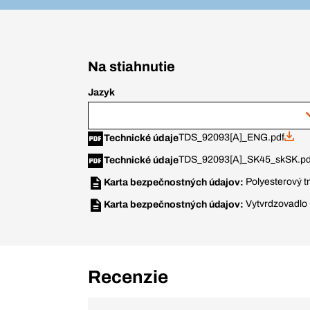
Na stiahnutie
Jazyk
TDS_92093[A]_ENG.pdf
Technické údaje
TDS_92093[A]_SK45_skSK.pd
Technické údaje
Polyesterový t
Karta bezpečnostných údajov:
Vytvrdzovadlo 
Karta bezpečnostných údajov:
Recenzie