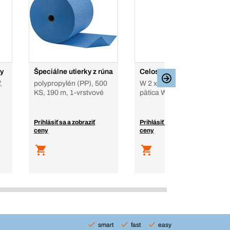
y
Špeciálne utierky z rúna
Celosklenené žiarovky
,
polypropylén (PP), 500
W 2 x 4,6d, 12 V, 12 V,
KS, 190 m, 1-vrstvové
pätica W2 x 4,6d
Prihlásiť sa a zobraziť
Prihlásiť sa a zobraziť
ceny
ceny
smart
fast
easy