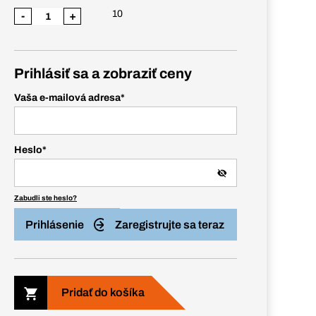
10
-
+
Prihlásiť sa a zobraziť ceny
Vaša e-mailová adresa
*
Heslo
*
Zabudli ste heslo?
Prihlásenie
Zaregistrujte sa teraz
Pridať do košíka