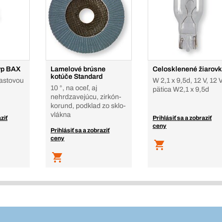
typ BAX
Lamelové brúsne
Celosklenené žiarovk
kotúče Standard
lastovou
W 2,1 x 9,5d, 12 V, 12 V
10 °, na oceľ, aj
pätica W2,1 x 9,5d
nehrdzavejúcu, zirkón-
korund, podklad zo sklo-
vlákna
ziť
Prihlásiť sa a zobraziť
ceny
Prihlásiť sa a zobraziť
ceny