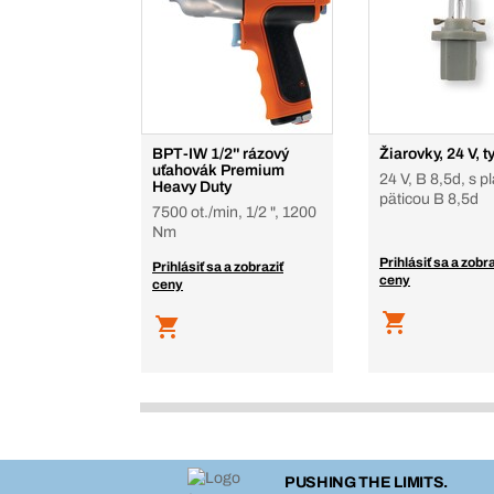
BPT-IW 1/2'' rázový
Žiarovky, 24 V, 
uťahovák Premium
24 V, B 8,5d, s p
Heavy Duty
päticou B 8,5d
7500 ot./min, 1/2 ", 1200
Nm
Prihlásiť sa a zobra
Prihlásiť sa a zobraziť
ceny
ceny
PUSHING THE LIMITS.