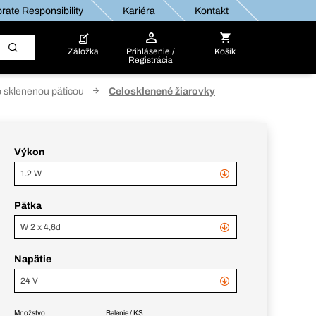
rate Responsibility
Kariéra
Kontakt
Záložka
Prihlásenie /
Košík
Registrácia
o sklenenou päticou
Celosklenené žiarovky
Výkon
1.2 W
Pätka
W 2 x 4,6d
Napätie
24 V
Množstvo
Balenie / KS