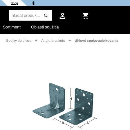
Shop
Sortiment
Oblasti použitia
Spojky do dreva
Angle brackets
Uhlové spojovacie kovania