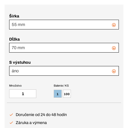
Šírka
55 mm
Dĺžka
70 mm
S výstuhou
áno
Množstvo
Balenie / KS
1
100
Doručenie od 24 do 48 hodín
Záruka a výmena