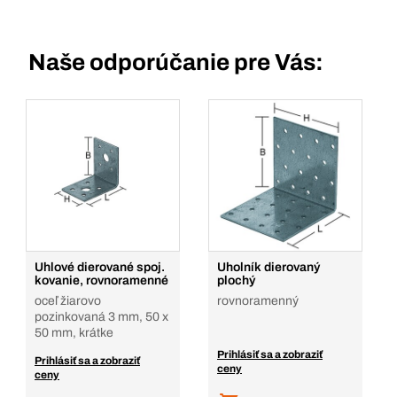
Naše odporúčanie pre Vás:
Uhlové dierované spoj.
Uholník dierovaný
kovanie, rovnoramenné
plochý
oceľ žiarovo
rovnoramenný
pozinkovaná 3 mm, 50 x
50 mm, krátke
Prihlásiť sa a zobraziť
Prihlásiť sa a zobraziť
ceny
ceny