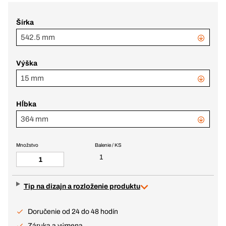
Šírka
542.5 mm
Výška
15 mm
Hĺbka
364 mm
Množstvo
Balenie / KS
1
Tip na dizajn a rozloženie produktu
Doručenie od 24 do 48 hodín
Záruka a výmena