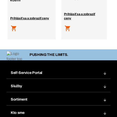
košmi
Prihlásiť sa a zobraziť
Prihlásiť sa a zobraziť ceny
ceny
PUSHING THE LIMITS.
Self-Service Portal
Objednávky
Služby
Faktúry
Regálový systém Bera® Modul
Obľúbené
Sortiment
Systém Bera® Smart
Opakované objednávky
Inovácie produktov
Chemická databáza
Kto sme
Predplatné
Oblasti použitia