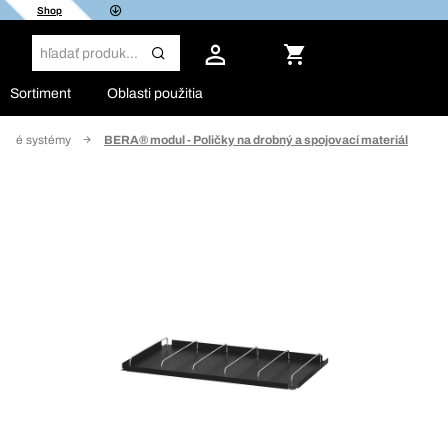
Shop
Sortiment
Oblasti použitia
álové systémy
BERA® modul - Poličky na drobný a spojovací materiál