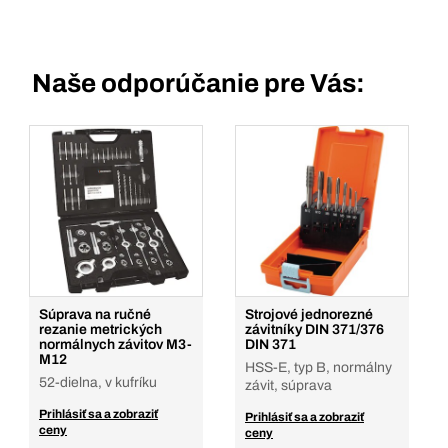
Naše odporúčanie pre Vás:
Súprava na ručné
Strojové jednorezné
rezanie metrických
závitníky DIN 371/376
normálnych závitov M3-
DIN 371
M12
HSS-E, typ B, normálny
52-dielna, v kufríku
závit, súprava
Prihlásiť sa a zobraziť
Prihlásiť sa a zobraziť
ceny
ceny