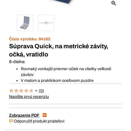
Číslo výrobku:
94162
Súprava Quick, na metrické závity,
očká, vratidlo
8-dielna
Rovnaký vonkajší priemer očiek na všetky veľkosti
závitov
V malom a praktickom oceľovom puzdre
(0)
Napíšte prvú recenziu
Zobrazenie PDF
Odporučiť produkt priateľovi