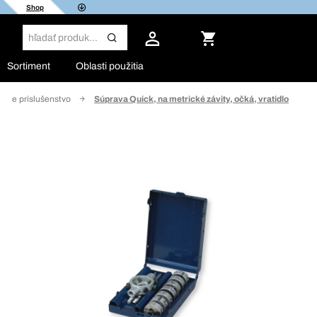
Shop
Sortiment
Oblasti použitia
uálne príslušenstvo
Súprava Quick, na metrické závity, očká, vratidlo