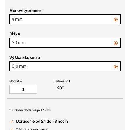
Menovitýpriemer
4 mm
Dĺžka
30 mm
Výška skosenia
0,6 mm
Množstvo
Balenie / KS
200
* = Doba dodania je 14 dní
Doručenie od 24 do 48 hodín
Záruka a výmena