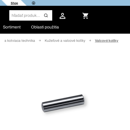
Shop
Sortiment
Oblasti použitia
lšia kotviaca technika
Kužeľové a valcové kolíky
Valcové kolíky