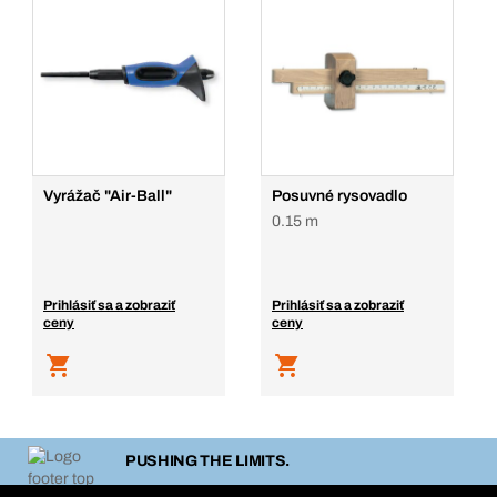
Vyrážač "Air-Ball"
Posuvné rysovadlo
0.15 m
Prihlásiť sa a zobraziť
Prihlásiť sa a zobraziť
ceny
ceny
PUSHING THE LIMITS.