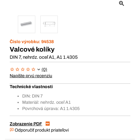
Číslo výrobku:
94538
Valcové kolíky
DIN 7, nehrdz. oceľ A1, A1 1.4305
(0)
Napíšte prvú recenziu
Technické vlastnosti
DIN: DIN 7
Materiál: nehrdz. oceľ A1
Povrchová úprava: A1 1.4305
Zobrazenie PDF
Odporučiť produkt priateľovi