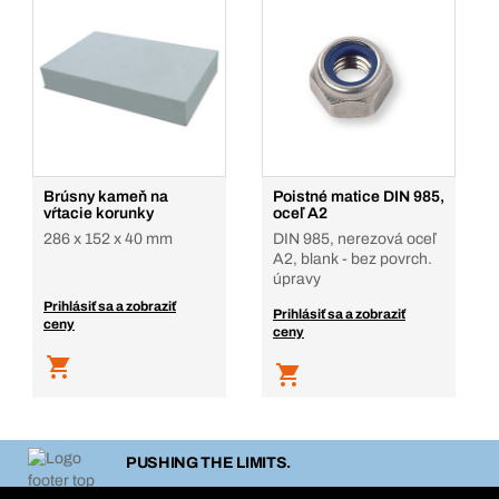
Brúsny kameň na
Poistné matice DIN 985,
vŕtacie korunky
oceľ A2
286 x 152 x 40 mm
DIN 985, nerezová oceľ
A2, blank - bez povrch.
úpravy
Prihlásiť sa a zobraziť
Prihlásiť sa a zobraziť
ceny
ceny
PUSHING THE LIMITS.