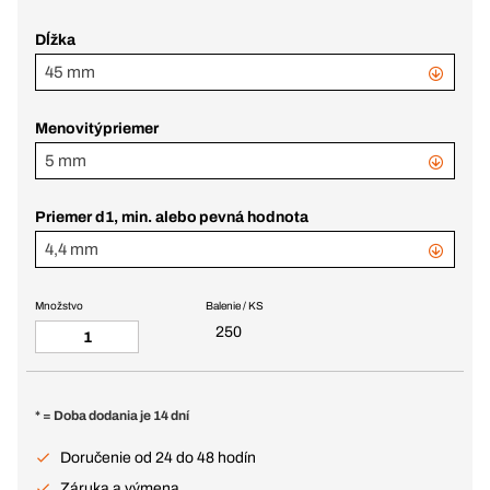
Dĺžka
45 mm
Menovitýpriemer
5 mm
Priemer d1, min. alebo pevná hodnota
4,4 mm
Množstvo
Balenie / KS
250
* = Doba dodania je 14 dní
Doručenie od 24 do 48 hodín
Záruka a výmena