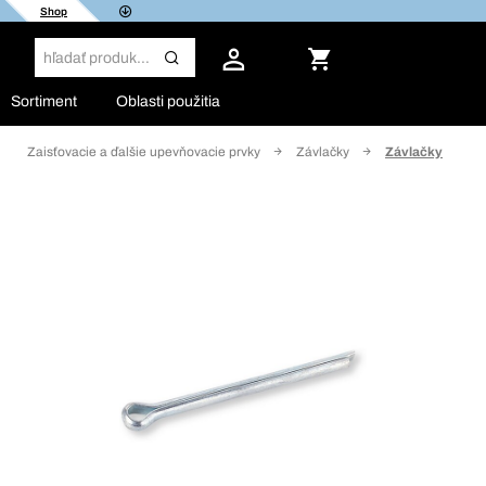
Shop
Sortiment
Oblasti použitia
Zaisťovacie a ďalšie upevňovacie prvky
Závlačky
Závlačky