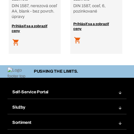
DIN 1587, nerezová oceľ
DIN 1587, oceľ, 6,
A4, blank - bez povrch.
pozinkované
úpravy
Prihlásiť sa a zobraziť
Prihlásiť sa a zobraziť
ceny
ceny
PUSHING THE LIMITS.
Self-Service Portal
Objednávky
Služby
Faktúry
Regálový systém Bera® Modul
Obľúbené
Sortiment
Systém Bera® Smart
Opakované objednávky
Inovácie produktov