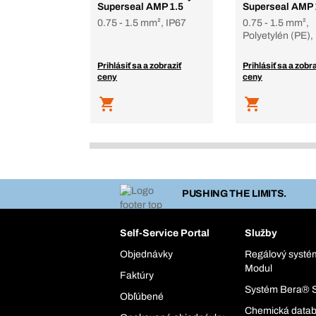
Superseal AMP 1.5
Superseal AMP 
0.75 - 1.5 mm², IP67
0.75 - 1.5 mm²,
Polyetylén (PE),
Prihlásiť sa a zobraziť
Prihlásiť sa a zobra
ceny
ceny
PUSHING THE LIMITS.
Self-Service Portal
Služby
Objednávky
Regálový syst
Modul
Faktúry
Systém Bera® 
Obľúbené
Chemická data