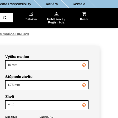
rate Responsibility
Kariéra
Kontakt
Záložka
Prihlásenie /
Košík
Registrácia
e matice DIN 929
Výška matice
10 mm
Stúpanie závitu
1,75 mm
Závit
M 12
Množstvo
Balenie / KS