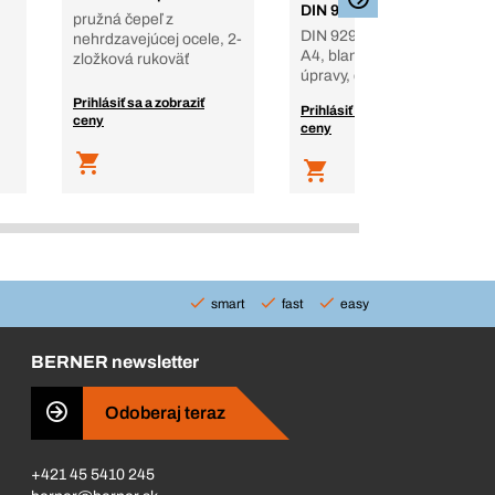
DIN 929
pružná čepeľ z
DIN 929, nehrdz. oceľ
nehrdzavejúcej ocele, 2-
A4, blank - bez povrch.
zložková rukoväť
úpravy, oceľ A4
Prihlásiť sa a zobraziť
Prihlásiť sa a zobraziť
ceny
ceny
smart
fast
easy
BERNER newsletter
Odoberaj teraz
+421 45 5410 245