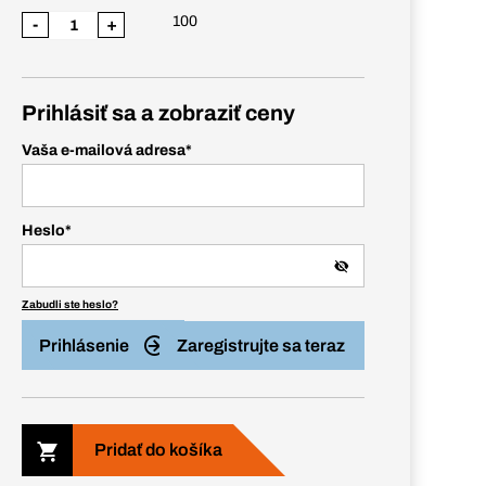
100
-
+
Prihlásiť sa a zobraziť ceny
Vaša e-mailová adresa
*
Heslo
*
Zabudli ste heslo?
Prihlásenie
Zaregistrujte sa teraz
Pridať do košíka