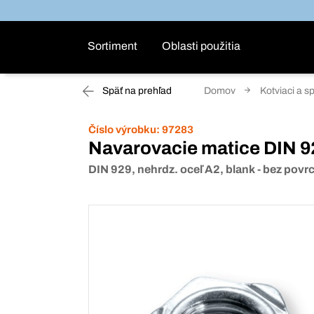
Sortiment
Oblasti použitia
Späť na prehľad
Domov
Kotviaci a s
Číslo výrobku:
97283
Navarovacie matice DIN 9
DIN 929, nehrdz. oceľ A2, blank - bez povr