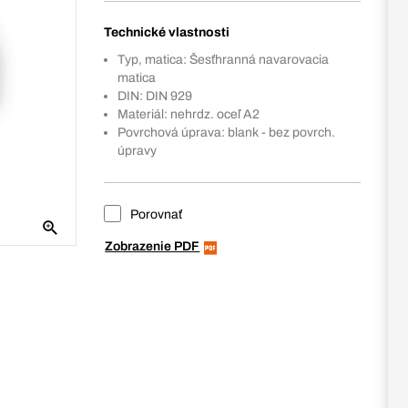
Technické vlastnosti
Typ, matica: Šesťhranná navarovacia
matica
DIN: DIN 929
Materiál: nehrdz. oceľ A2
Povrchová úprava: blank - bez povrch.
úpravy
Porovnať
Zobrazenie PDF