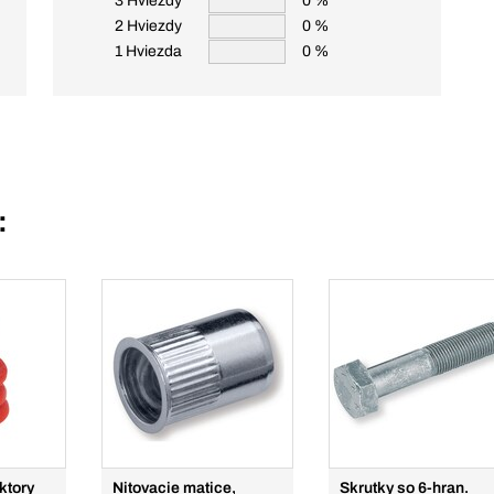
3 Hviezdy
0 %
2 Hviezdy
0 %
1 Hviezda
0 %
:
ktory
Nitovacie matice,
Skrutky so 6-hran.