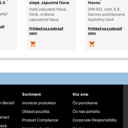
1.5
slepé, zápustná hlava
hlavou
malá zápustná hlava,
DIN 931, oceľ, 8.8,
 IP67
hliník, znížená
žiarovo pozinkované,
zapustená hlava
čiastočný závit
ziť
Prihlásiť sa a zobraziť
Prihlásiť sa a zobraziť
ceny
ceny
Sortiment
Kto sme
ém Bera®
Inovácie produktov
Čo ponúkame
Oblasti použitia
Čo nás poháňa
Smart
Product Compliance
Corporate Responsibility
báza