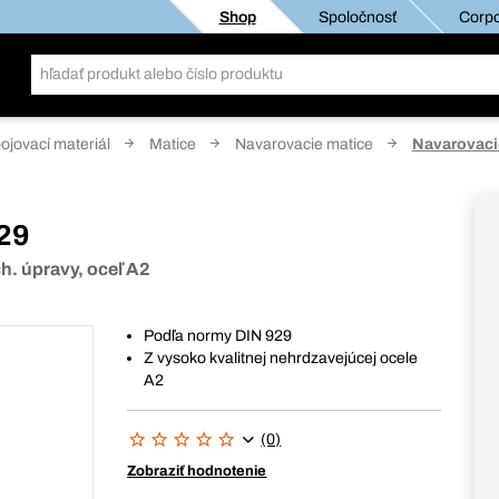
Shop
Spoločnosť
Corpo
pojovací materiál
Matice
Navarovacie matice
Navarovaci
29
ch. úpravy, oceľ A2
Podľa normy DIN 929
Z vysoko kvalitnej nehrdzavejúcej ocele
A2
(0)
Zobraziť hodnotenie