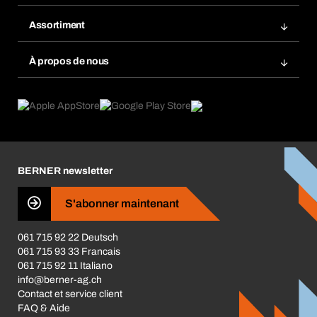
Rayonnage Bera Modul
Favoris
Assortiment
Bera Smart
Réassort
Innovations de produits
Base données produits chimiques
À propos de nous
Abonnement
Domaines d'application
eProcurement
Ce que nous offrons
Retour / Réclamation
Product Compliance
Guides de choix
Ce qui nous motive
Brochures / Catalogues
Corporate Responsibility
Carrière
BERNER newsletter
Les magasins BERNER
S'abonner maintenant
Business Conduct
061 715 92 22 Deutsch
061 715 93 33 Francais
061 715 92 11 Italiano
info@berner-ag.ch
Contact et service client
FAQ & Aide