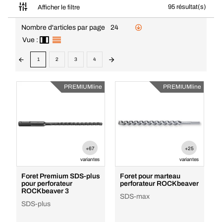
95 résultat(s)
Afficher le filtre
Nombre d'articles par page
24
Vue :
1
2
3
4
PREMIUMline
PREMIUMline
+67
+25
variantes
variantes
Foret Premium SDS-plus
Foret pour marteau
pour perforateur
perforateur ROCKbeaver
ROCKbeaver 3
SDS-max
SDS-plus