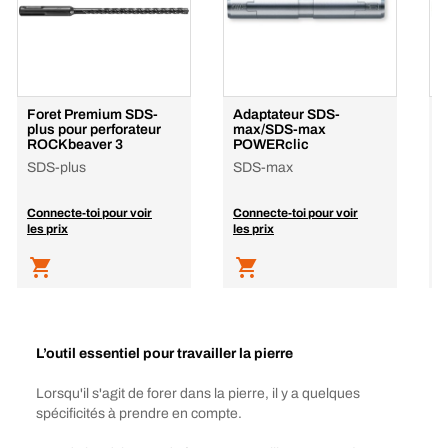
Foret Premium SDS-
Adaptateur SDS-
F
plus pour perforateur
max/SDS-max
p
ROCKbeaver 3
POWERclic
S
SDS-plus
SDS-max
S
Connecte-toi pour voir
Connecte-toi pour voir
C
les prix
les prix
l
L’outil essentiel pour travailler la pierre
Lorsqu'il s'agit de forer dans la pierre, il y a quelques
spécificités à prendre en compte.