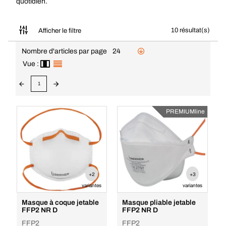
quotidien.
10 résultat(s)
Afficher le filtre
Nombre d'articles par page
24
Vue :
1
PREMIUMline
+2
+3
variantes
variantes
Masque à coque jetable
Masque pliable jetable
FFP2 NR D
FFP2 NR D
FFP2
FFP2