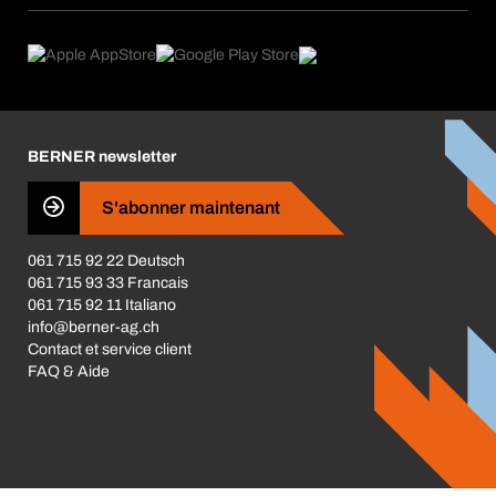
eProcurement
Ce que nous offrons
Retour / Réclamation
Product Compliance
Guides de choix
Ce qui nous motive
Brochures / Catalogues
Corporate Responsibility
Carrière
BERNER newsletter
Les magasins BERNER
S'abonner maintenant
Business Conduct
061 715 92 22 Deutsch
061 715 93 33 Francais
061 715 92 11 Italiano
info@berner-ag.ch
Contact et service client
FAQ & Aide