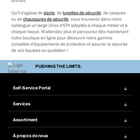
strictes.
Qu'il s'agisse de
gants
, de
lunettes de sécurité
, de casques
ou de
chaussures de sécurité
, vous trouverez dans notre
catalogue un large choix d'EPI adaptés à chaque métier et à
chaque risque. N'attendez plus et parcourez dès maintenant
notre boutique en ligne pour découvrir notre gamme
complète d'équipements de protection et assurer la sécurité
de vos équipes au quotidien !
PUSHING THE LIMITS.
Self-Service Portal
Commandes
Services
Gestion des factures
Rayonnage Bera Modul
Favoris
Assortiment
Bera Smart
Réassort
Innovations de produits
Base données produits chimiques
À propos de nous
Abonnement
Domaines d'application