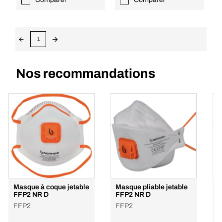
1
Nos recommandations
Masque à coque jetable
Masque pliable jetable
M
FFP2 NR D
FFP2 NR D
N
FFP2
FFP2
F