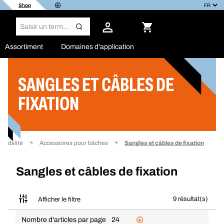
Shop
Assortiment
Domaines d'application
SANGLES ET CÂBLES DE
Filtrer
FIXATION
Mobilité
Accessoires pour bâches
Sangles et câbles de fixation
Sangles et câbles de fixation
9 résultat(s)
Afficher le filtre
Nombre d'articles par page
24