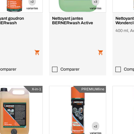
+2
+3
variantes
variantes
yant goudron
Nettoyant jantes
Nettoyant
ERwash
BERNERwash Active
Wondercl
400 ml, A
omparer
Comparer
Comp
X-in-1
PREMIUMline
+2
variantes