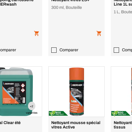
ERwash
Line 1L s
300 ml, Bouteille
1 L, Bout
omparer
Comparer
Comp
+2
variantes
al Clear été
Nettoyant mousse spécial
Nettoyan
vitres Active
tissus