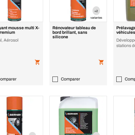
+2
variantes
yant mousse multi X-
Rénovateur tableau de
Prélavag
Premium
bord brillant, sans
véhicule
silicone
l, Aérosol
Développé
stations 
omparer
Comparer
Comp