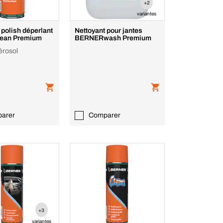
+2
variantes
 polish déperlant
Nettoyant pour jantes
ean Premium
BERNERwash Premium
érosol
arer
Comparer
+3
variantes