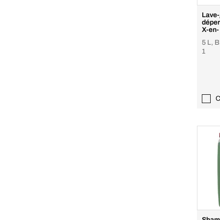
Lave-
déper
X-en-
Magi
5 L, B
1
C
Shamp