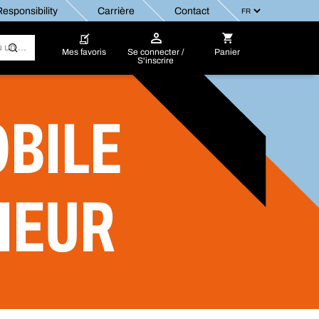
esponsibility
Carrière
Contact
Mes favoris
Se connecter /
Panier
S'inscrire
BILE
IEUR