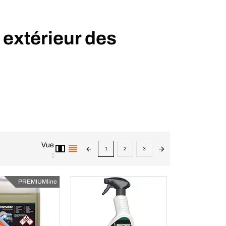
 extérieur des
Vue
1
2
3
:
PREMIUMline