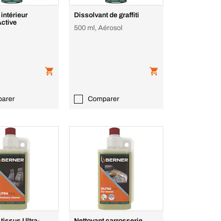
 intérieur
Dissolvant de graffiti
usse Active
500 ml, Aérosol
arer
Comparer
 tissus Ultra-
Nettoyant carrosserie