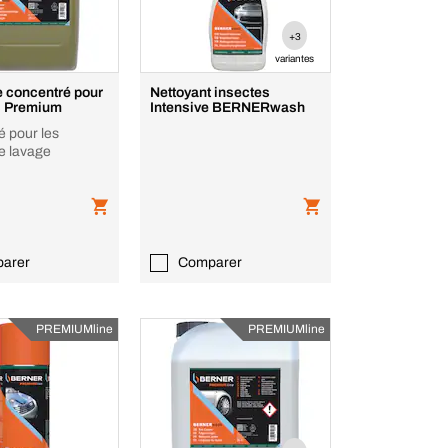
+3
variantes
e concentré pour
Nettoyant insectes
s Premium
Intensive BERNERwash
 pour les
de lavage
arer
Comparer
PREMIUMline
PREMIUMline