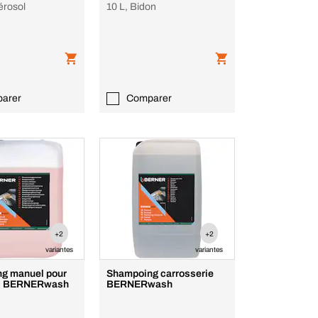
érosol
10 L, Bidon
arer
Comparer
+2
+2
variantes
variantes
g manuel pour
Shampoing carrosserie
es BERNERwash
BERNERwash