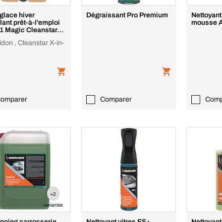
glace hiver
Dégraissant Pro Premium
Nettoyant
lant prêt-à-l'emploi
mo
1 Magic Cleanstar
c Premium
idon , Cleanstar X-in-
omparer
Comparer
Comp
+2
variantes
oing carrosserie
Nettoyant vitres ES+
Nettoyant