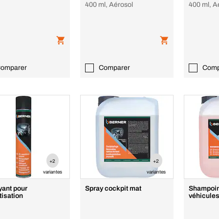
400 ml, Aérosol
400 ml, A
omparer
Comparer
Comp
+2
+2
variantes
variantes
yant pour
Spray cockpit mat
Shampoin
tisation
véhicul