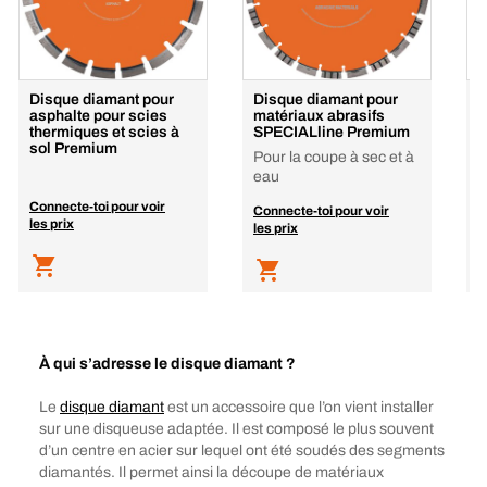
Disque diamant pour
Disque diamant pour
N
asphalte pour scies
matériaux abrasifs
D
thermiques et scies à
SPECIALline Premium
sol Premium
Pour la coupe à sec et à
eau
Connecte-toi pour voir
C
Connecte-toi pour voir
les prix
l
les prix
À qui s’adresse le disque diamant ?
Le
disque diamant
est un accessoire que l’on vient installer
sur une disqueuse adaptée. Il est composé le plus souvent
d’un centre en acier sur lequel ont été soudés des segments
diamantés. Il permet ainsi la découpe de matériaux