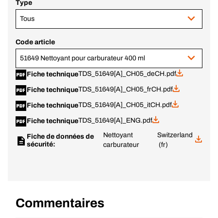
Type
Tous
Code article
51649 Nettoyant pour carburateur 400 ml
TDS_51649[A]_CH05_deCH.pdf
Fiche technique
TDS_51649[A]_CH05_frCH.pdf
Fiche technique
TDS_51649[A]_CH05_itCH.pdf
Fiche technique
TDS_51649[A]_ENG.pdf
Fiche technique
Nettoyant
Switzerland
Fiche de données de
sécurité:
carburateur
(fr)
Commentaires