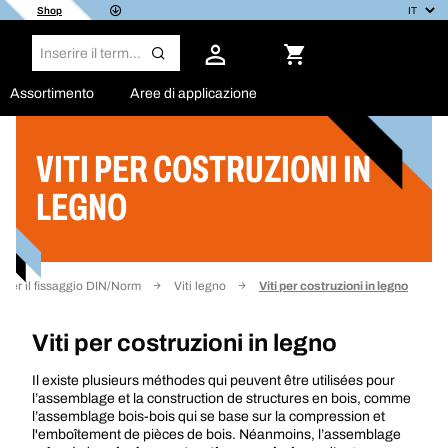
Shop
Assortimento
Aree di applicazione
VITI PER COSTRUZIONI IN
Filtro
LEGNO
i per il fissaggio DIN/Norm
Viti legno
Viti per costruzioni in legno
Viti per costruzioni in legno
Il existe plusieurs méthodes qui peuvent être utilisées pour
l’assemblage et la construction de structures en bois, comme
l’assemblage bois-bois qui se base sur la compression et
l'emboîtement de pièces de bois. Néanmoins, l’assemblage