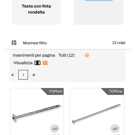
Testa con finta
rondella
12 colpi
Mostrare filtro
Inserimenti per pagina
Tutti (12)
Visualizza:
1
TOPline
TOPline
+37
+27