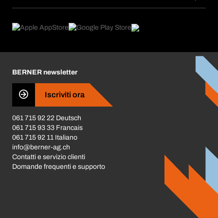
Abbonamenti
Aree di applicazione
eProcurement
Cosa offriamo
Restituzione / Reclamo
Product Compliance
Trova prodotti
Cosa ci spinge
Brochures / Catalogues
Corporate Responsibility
Carriera
BERNER newsletter
Business Conduct
Iscriviti ora
061 715 92 22 Deutsch
061 715 93 33 Francais
061 715 92 11 Italiano
info@berner-ag.ch
Contatti e servizio clienti
Domande frequenti e supporto