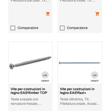
Filettatura parziale, TX,
Filettatura totale, TX,
Zincato, TPN TZ
Zincato, ZFD TZ
Comparatore
Comparatore
+14
+14
varianti
varianti
Vite per costruzioni in
Vite per costruzioni in
legno EASYtimber TOP
legno EASYfast+
Testa svasata con
Testa cilindrica, TX,
nervature fresate,
Filettatura totale, Acciaio,
Filettatura totale, TX,
Zincato, punta forante