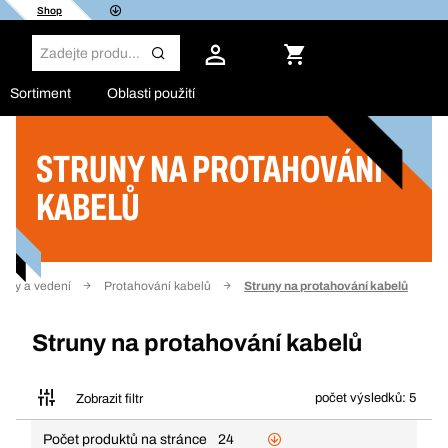
Shop
Sortiment
Oblasti použití
STRUNY NA PROTAHOVÁNÍ
Filtr
KABELŮ
bely a vedení
Protahování kabelů
Struny na protahování kabelů
Struny na protahování kabelů
počet výsledků: 5
Zobrazit filtr
Počet produktů na stránce
24