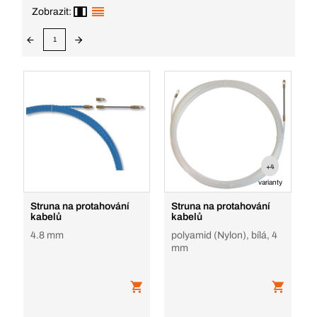
Zobrazit:
1
+4
varianty
Struna na protahování
Struna na protahování
kabelů
kabelů
4.8 mm
polyamid (Nylon), bílá, 4
mm