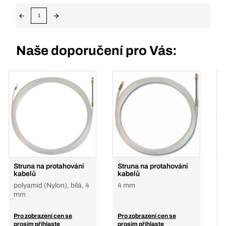
1
Naše doporučení pro Vás:
Struna na protahování
Struna na protahování
S
kabelů
kabelů
k
polyamid (Nylon), bílá, 4
4 mm
č
mm
Ø
Pro zobrazení cen se
Pro zobrazení cen se
P
prosím přihlaste
prosím přihlaste
p