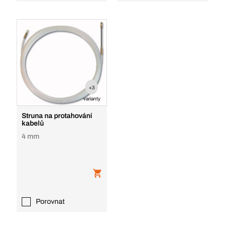
+3
varianty
Struna na protahování
kabelů
4 mm
Porovnat