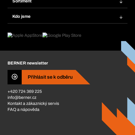
Sortiment
Systém Bera® Smart
Opakované objednávky
Inovace produktů
Chemická databáze
Kdo jsme
Automatické objednávky
Oblasti použití
eProcurement
Co nabízíme
FAQ
Product Compliance
Produktový poradce
Co nás pohání
Katalog a brožury
Corporate Responsibility
Kariéra
BERNER newsletter
BERNER Obchod
ISO Certifikáty
Přihlásit se k odběru
Business Conduct
+420 724 369 225
info@berner.cz
Kontakt a zákaznický servis
FAQ a nápověda