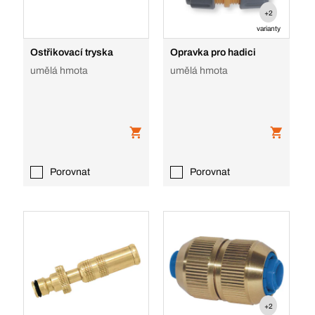
+2
varianty
Ostřikovací tryska
Opravka pro hadici
umělá hmota
umělá hmota
Porovnat
Porovnat
+2