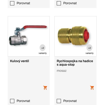
Porovnat
Porovnat
+2
+2
varianty
varianty
Kulový ventil
Rychlospojka na hadice
s aqua-stop
mosaz
Porovnat
Porovnat