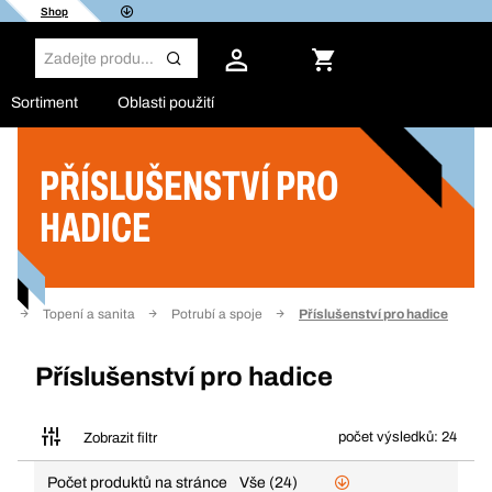
Shop
Sortiment
Oblasti použití
PŘÍSLUŠENSTVÍ PRO
Filtr
HADICE
bu
Topení a sanita
Potrubí a spoje
Příslušenství pro hadice
Příslušenství pro hadice
počet výsledků: 24
Zobrazit filtr
Počet produktů na stránce
Vše (24)