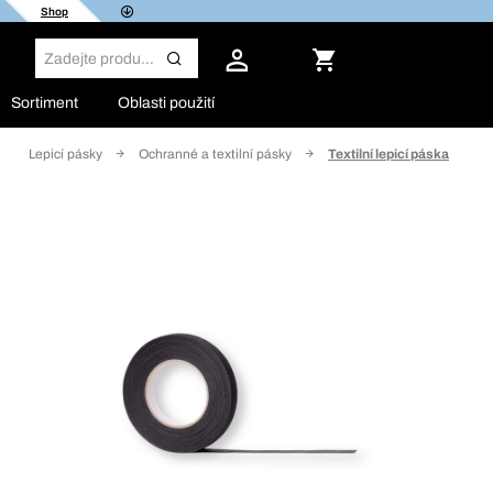
Shop
Sortiment
Oblasti použití
Lepicí pásky
Ochranné a textilní pásky
Textilní lepicí páska