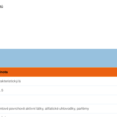
tů
nota
akteristický/á
.5
ntové povrchově aktivní látky, alifatické uhlovodíky, parfémy