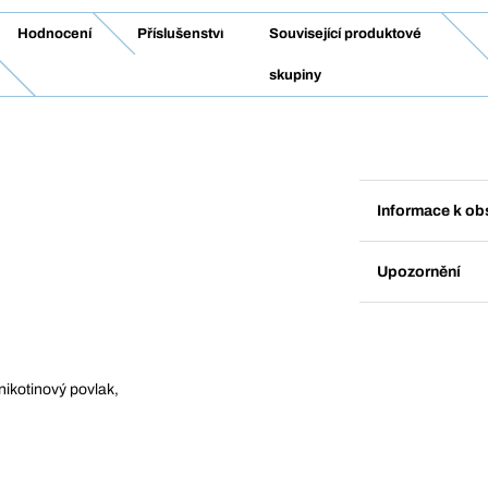
Hodnocení
Příslušenství
Související produktové
skupiny
Informace k ob
Upozornění
ikotinový povlak,