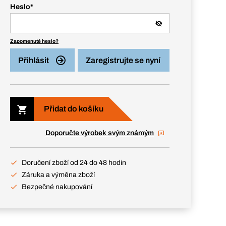
Heslo
*
Zapomenuté heslo?
Přihlásit
Zaregistrujte se nyní
Přidat do košíku
Doporučte výrobek svým známým
Doručení zboží od 24 do 48 hodin
Záruka a výměna zboží
Bezpečné nakupování