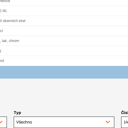
měsíce
E-91
ič okenních skel
icí
, lak, chrom
j
 ml
Typ
Čís
Všechno
14