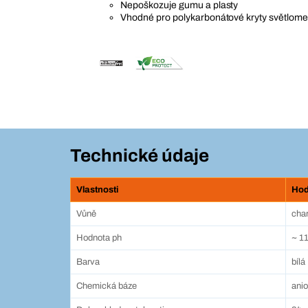
Nepoškozuje gumu a plasty
Vhodné pro polykarbonátové kryty světlome
Technické údaje
Vlastnosti
Hod
Vůně
char
Hodnota ph
~ 11
Barva
bílá
Chemická báze
anio