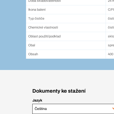
Doba skladovatelnosti
24 
Ikona balení
C/F
Typ čističe
čist
Chemické vlastnosti
čist
Oblast použití/podklad
sklo
Obal
spre
Obsah
400
Dokumenty ke stažení
Jazyk
Čeština