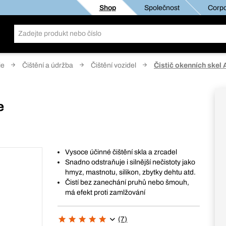
Shop
Společnost
Corpo
ie
Čištění a údržba
Čištění vozidel
Čistič okenních skel 
e
Vysoce účinné čištění skla a zrcadel
Snadno odstraňuje i silnější nečistoty jako
hmyz, mastnotu, silikon, zbytky dehtu atd.
Čistí bez zanechání pruhů nebo šmouh,
má efekt proti zamlžování
(7)