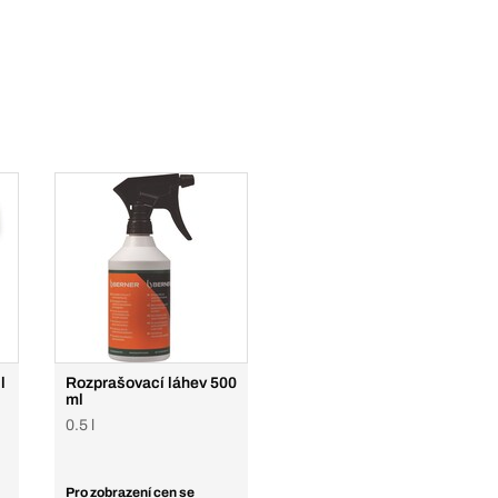
l
Rozprašovací láhev 500
ml
0.5 l
Pro zobrazení cen se