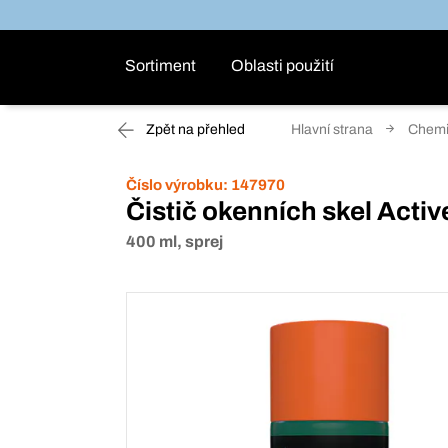
Sortiment
Oblasti použití
Zpět na přehled
Hlavní strana
Chem
Číslo výrobku:
147970
Čistič okenních skel Activ
400 ml, sprej