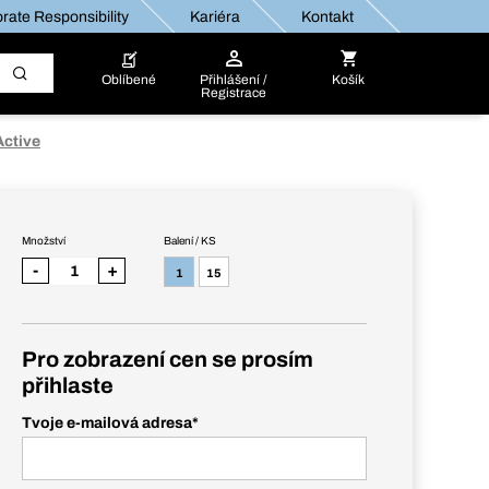
rate Responsibility
Kariéra
Kontakt
Oblíbené
Přihlášení /
Košík
Registrace
Active
Množství
Balení / KS
-
+
1
15
Pro zobrazení cen se prosím
přihlaste
Tvoje e-mailová adresa
*