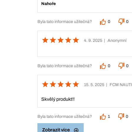
Nahoře
Byla tato informace užitečná?
0
0
4. 9. 2025
| Anonymní
Byla tato informace užitečná?
0
0
15. 5. 2025
| FCM NAUT
Skvělý produkt!!
Byla tato informace užitečná?
1
0
Zobrazit více