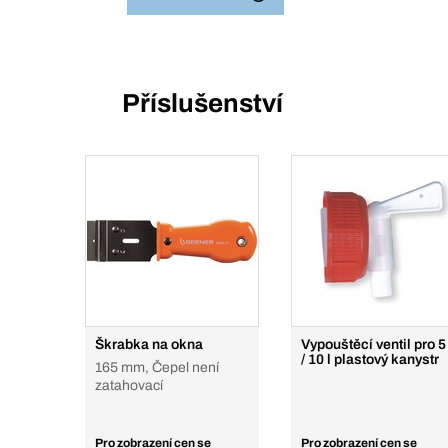
Příslušenství
Škrabka na okna
Vypouštěcí ventil pro 5 
/ 10 l plastový kanystr
165 mm, Čepel není
zatahovací
Pro zobrazení cen se
Pro zobrazení cen se