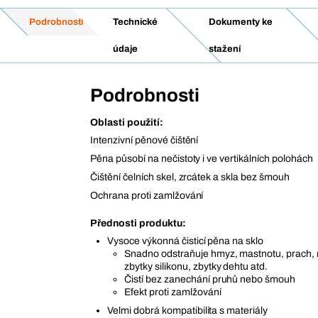
Podrobnosti
Technické
Dokumenty ke
údaje
stažení
Podrobnosti
Oblasti použití:
Intenzivní pěnové čištění
Pěna působí na nečistoty i ve vertikálních polohách
Čištění čelních skel, zrcátek a skla bez šmouh
Ochrana proti zamlžování
Přednosti produktu:
Vysoce výkonná čisticí pěna na sklo
Snadno odstraňuje hmyz, mastnotu, prach, n
zbytky silikonu, zbytky dehtu atd.
Čistí bez zanechání pruhů nebo šmouh
Efekt proti zamlžování
Velmi dobrá kompatibilita s materiály