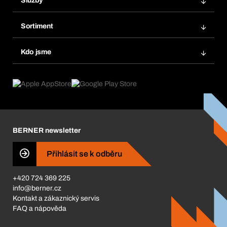
Služby
Faktury
Regálový systém Bera® Modul
Oblíbené
Sortiment
Systém Bera® Smart
Opakované objednávky
Inovace produktů
Chemická databáze
Kdo jsme
Automatické objednávky
Oblasti použití
eProcurement
Co nabízíme
FAQ
Product Compliance
Produktový poradce
Co nás pohání
Katalog a brožury
Corporate Responsibility
Kariéra
BERNER newsletter
BERNER Obchod
ISO Certifikáty
Přihlásit se k odběru
Business Conduct
+420 724 369 225
info@berner.cz
Kontakt a zákaznický servis
FAQ a nápověda