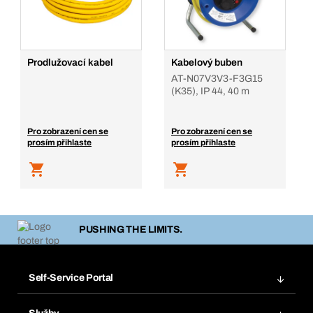
Prodlužovací kabel
Kabelový buben
AT-N07V3V3-F3G15
(K35), IP 44, 40 m
Pro zobrazení cen se
Pro zobrazení cen se
prosím přihlaste
prosím přihlaste
PUSHING THE LIMITS.
Self-Service Portal
Objednávky