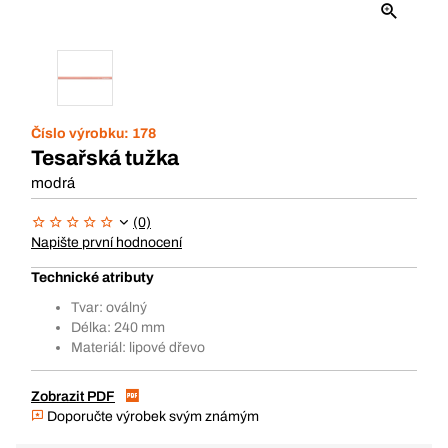
Číslo výrobku:
178
Tesařská tužka
modrá
(0)
Napište první hodnocení
Technické atributy
Tvar: oválný
Délka: 240 mm
Materiál: lipové dřevo
Zobrazit PDF
Doporučte výrobek svým známým