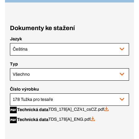
Dokumenty ke stažení
Jazyk
Čeština
Typ
Všechno
Číslo výrobku
178 Tužka pro tesaře
TDS_178[A]_CZ41_csCZ.pdf
Technická data
TDS_178[A]_ENG.pdf
Technická data