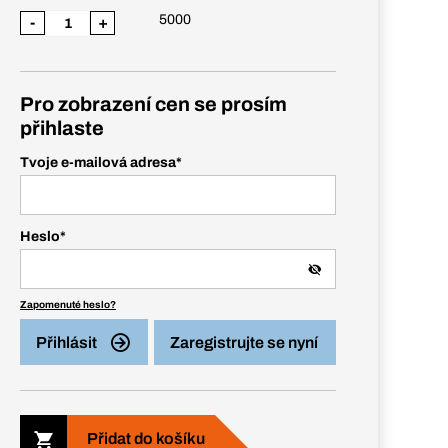
5000
-
+
Pro zobrazení cen se prosím
přihlaste
Tvoje e-mailová adresa
*
Heslo
*
Zapomenuté heslo?
Přihlásit
Zaregistrujte se nyní
Přidat do košíku