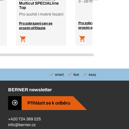
3 - 28 mm, 1/8 - 1 1/8 "
Multicut SPECIALline
Top
Pro suché i mokré řezání
Pro zobrazení cen se
Pro zobrazení cen se
prosím přihlaste
prosím přihlaste
smart
fast
easy
BERNER newsletter
Přihlásit se k odběru
+420 724 369 225
info@berner.cz