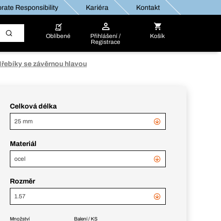
rate Responsibility
Kariéra
Kontakt
Oblíbené
Přihlášení /
Košík
Registrace
řebíky se závěrnou hlavou
Celková délka
25 mm
Materiál
ocel
Rozměr
1.57
Množství
Balení / KS