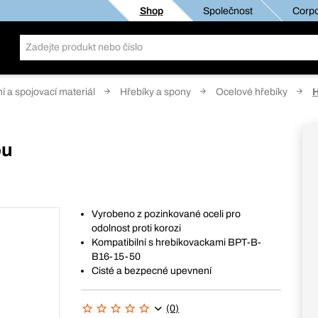
Shop
Společnost
Corpo
í a spojovací materiál
Hřebíky a spony
Ocelové hřebíky
H
ou
Vyrobeno z pozinkované oceli pro
odolnost proti korozi
Kompatibilní s hrebíkovackami BPT-B-
B16-15-50
Cisté a bezpecné upevnení
(0)