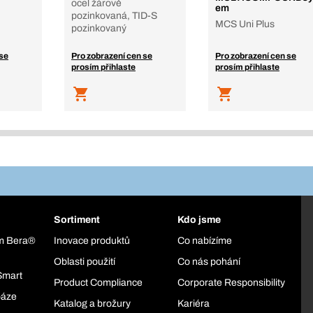
ocel žárově
em
pozinkovaná, TID-S
MCS Uni Plus
pozinkovaný
 se
Pro zobrazení cen se
Pro zobrazení cen se
prosím přihlaste
prosím přihlaste
Sortiment
Kdo jsme
ém Bera®
Inovace produktů
Co nabízíme
Oblasti použití
Co nás pohání
Smart
Product Compliance
Corporate Responsibility
báze
Katalog a brožury
Kariéra