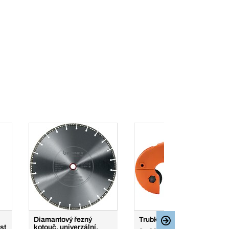
Diamantový řezný
Trubkořez 3–28 mm
st
kotouč, univerzální,