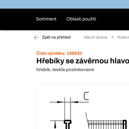
Sortiment
Oblasti použití
Zpět na přehled
Hlavní strana
Kotevn
Číslo výrobku:
198830
Hřebíky se závěrnou hlav
hřebík, leskle pozinkované