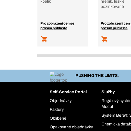
kbelík
hřebík, leskle
pozinkované
Pro zobrazení cen se
Pro zobrazení cen
prosím přihlaste
prosím přihlaste
PUSHING THE LIMITS.
Self-Service Portal
Služby
Objednávky
Regálový syst
Modul
Faktury
Systém Bera® 
Oblíbené
Chemická data
Opakované objednávky