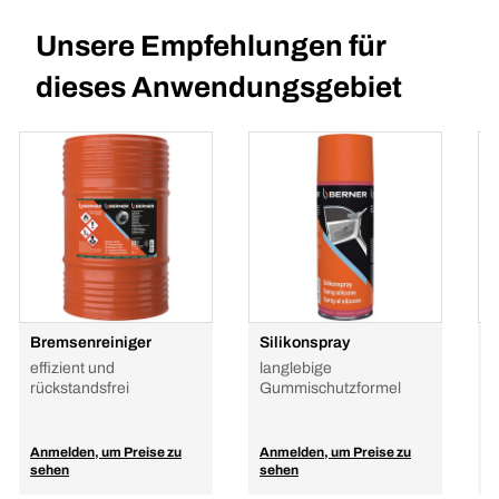
Unsere Empfehlungen für
dieses Anwendungsgebiet
Bremsenreiniger
Silikonspray
M
effizient und
langlebige
4
rückstandsfrei
Gummischutzformel
Anmelden, um Preise zu
Anmelden, um Preise zu
A
sehen
sehen
s