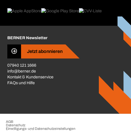
eProcurement
Was wir anbieten
Reparaturen & Rücksendungen
Product Compliance
Produktfinder
Was uns antreibt
Kataloge & Broschüren
Corporate Responsibility
Aktionsübersicht
Karriere
BERNER Newsletter
Business Conduct
Jetzt abonnieren
07940 121 1666
info@berner.de
Kontakt & Kundenservice
FAQs und Hilfe
AGB
Datenschutz
Einwilligungs- und Datenschutzeinstellungen