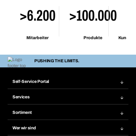
>6.200
>100.000
>
Mi
Mitarbeiter
Produkte
Kundenk
pro 
PUSHING THE LIMITS.
Self-Service Portal
Bestellungen
Services
Rechnungen
BERA Regalsystem
Merklisten
Sortiment
BERAsmart
Nachbestellungen
Produktneuheiten
Chemical Safety Management
Wer wir sind
Dauerauftrag
Anwendungsgebiete