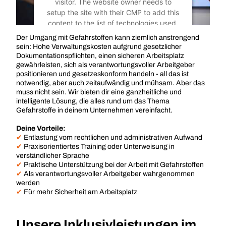
visitor. The website owner needs to
setup the site with their CMP to add this
content to the list of technologies used.
Der Umgang mit Gefahrstoffen kann ziemlich anstrengend
Powered by
Usercentrics Consent
sein: Hohe Verwaltungskosten aufgrund gesetzlicher
Management Platform
Dokumentationspflichten, einen sicheren Arbeitsplatz
gewährleisten, sich als verantwortungsvoller Arbeitgeber
positionieren und gesetzeskonform handeln - all das ist
notwendig, aber auch zeitaufwändig und mühsam. Aber das
muss nicht sein. Wir bieten dir eine ganzheitliche und
intelligente Lösung, die alles rund um das Thema
Gefahrstoffe in deinem Unternehmen vereinfacht.
Deine Vorteile:
✔
Entlastung vom rechtlichen und administrativen Aufwand
✔
Praxisorientiertes Training oder Unterweisung in
verständlicher Sprache
✔
Praktische Unterstützung bei der Arbeit mit Gefahrstoffen
✔
Als verantwortungsvoller Arbeitgeber wahrgenommen
werden
✔
Für mehr Sicherheit am Arbeitsplatz
Unsere Inklusivleistungen im