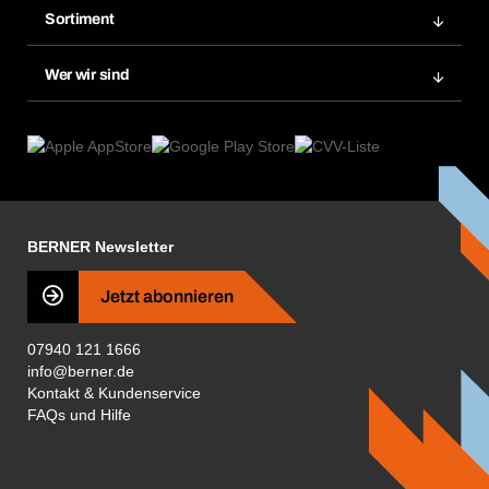
Merklisten
Sortiment
BERAsmart
Nachbestellungen
Produktneuheiten
Chemical Safety Management
Wer wir sind
Dauerauftrag
Anwendungsgebiete
eProcurement
Was wir anbieten
Reparaturen & Rücksendungen
Product Compliance
Produktfinder
Was uns antreibt
Kataloge & Broschüren
Corporate Responsibility
Aktionsübersicht
Karriere
BERNER Newsletter
Business Conduct
Jetzt abonnieren
07940 121 1666
info@berner.de
Kontakt & Kundenservice
FAQs und Hilfe