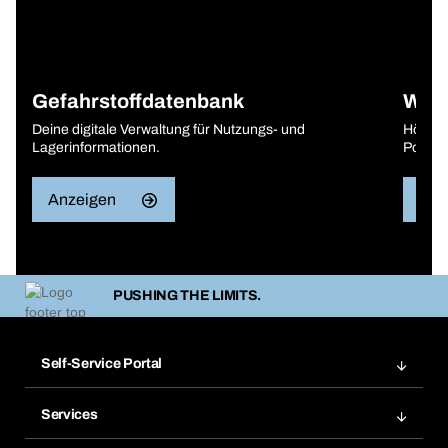
Gefahrstoffdatenbank
Wasc
Deine digitale Verwaltung für Nutzungs- und
Höherer
Lagerinformationen.
Portal
Anzeigen
Anz
PUSHING THE LIMITS.
Self-Service Portal
Bestellungen
Services
Rechnungen
BERA Regalsystem