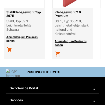
Stahlklebegewicht Typ
Klebegewicht 2.0
Z
397B
Premium
3
Stahl, Typ 397B,
Stahl, Typ 355 2.0,
Z
Leichtmetallfelge,
Leichtmetallfelge, stark
L
Schwarz
haftend und
rückstandsfrei
A
Anmelden, um Preise zu
s
sehen
Anmelden, um Preise zu
sehen
PUSHING THE LIMITS.
Self-Service Portal
Bestellungen
Services
Rechnungen