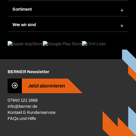
BERA Regalsystem
Merklisten
Sortiment
BERAsmart
Nachbestellungen
Produktneuheiten
Chemical Safety Management
Wer wir sind
Dauerauftrag
Anwendungsgebiete
eProcurement
Was wir anbieten
Reparaturen & Rücksendungen
Product Compliance
Produktfinder
Was uns antreibt
Kataloge & Broschüren
Corporate Responsibility
Aktionsübersicht
Karriere
BERNER Newsletter
Business Conduct
Jetzt abonnieren
07940 121 1666
info@berner.de
Kontakt & Kundenservice
FAQs und Hilfe