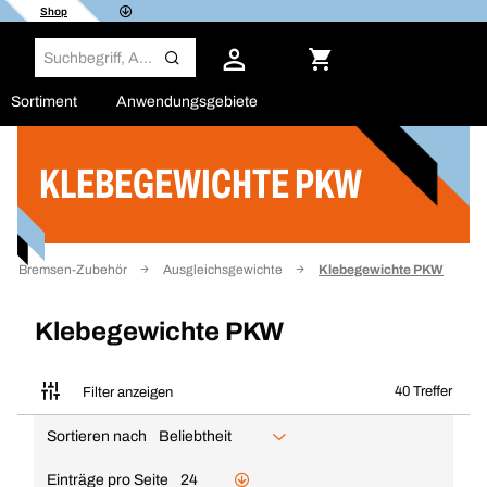
Shop
Sortiment
Anwendungsgebiete
KLEBEGEWICHTE PKW
Filter
und Bremsen-Zubehör
Ausgleichsgewichte
Klebegewichte PKW
Klebegewichte PKW
40 Treffer
Filter anzeigen
Sortieren nach
Beliebtheit
Einträge pro Seite
24