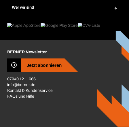
Nachbestellungen
Produktneuheiten
Chemical Safety Management
Wer wir sind
Dauerauftrag
Anwendungsgebiete
eProcurement
Was wir anbieten
Reparaturen & Rücksendungen
Product Compliance
Produktfinder
Was uns antreibt
Kataloge & Broschüren
Corporate Responsibility
Aktionsübersicht
Karriere
BERNER Newsletter
Business Conduct
Jetzt abonnieren
07940 121 1666
info@berner.de
Kontakt & Kundenservice
FAQs und Hilfe