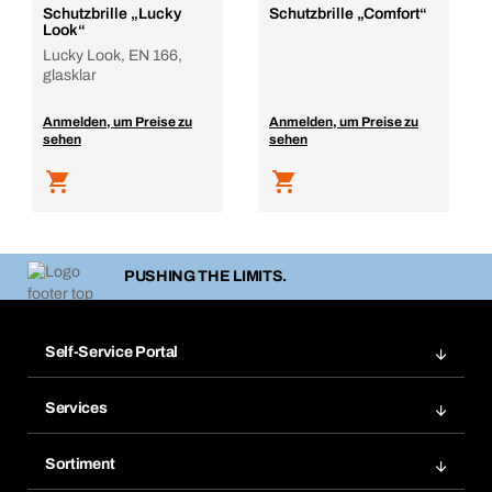
Schutzbrille „Lucky
Schutzbrille „Comfort“
Look“
Lucky Look, EN 166,
glasklar
Anmelden, um Preise zu
Anmelden, um Preise zu
sehen
sehen
PUSHING THE LIMITS.
Self-Service Portal
Bestellungen
Services
Rechnungen
BERA Regalsystem
Merklisten
Sortiment
BERAsmart