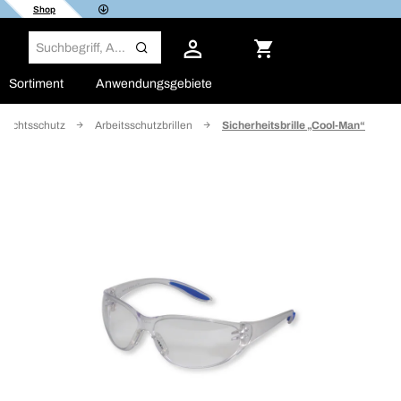
Shop
Sortiment
Anwendungsgebiete
sichtsschutz
Arbeitsschutzbrillen
Sicherheitsbrille „Cool-Man“