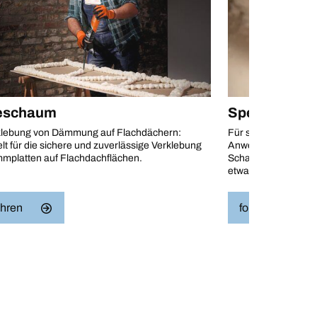
eschaum
Spezial-Anw
klebung von Dämmung auf Flachdächern:
Für spezielle oder 
lt für die sichere und zuverlässige Verklebung
Anwendungen: Wähle
mplatten auf Flachdachflächen.
Schaum für spezifis
etwa für Rohrleitun
ahren
fortfahren