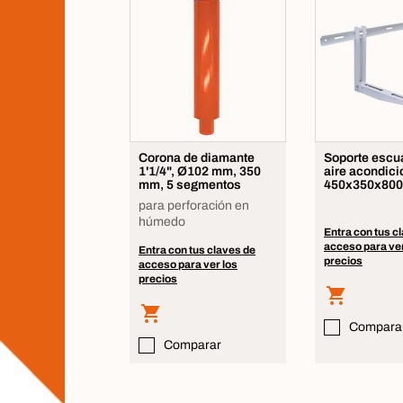
Corona de diamante
Soporte escu
1'1/4", Ø102 mm, 350
aire acondic
mm, 5 segmentos
450x350x80
para perforación en
húmedo
Entra con tus c
acceso para ver
Entra con tus claves de
precios
acceso para ver los
precios
Compara
Comparar