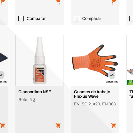
Comparar
Comparar
+2
+5
iantes
variantes
Cianocrilato NSF
Guantes de trabajo
T
Flexus Wave
f
Bote, 5 g
%
EN ISO 21420, EN 388