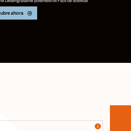
/li
li
Desengrasante potente
br
/li
li
Fácil de dosificar
ubre ahora