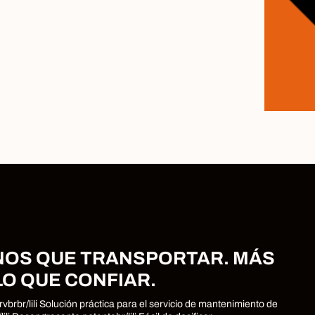
OS QUE TRANSPORTAR. MÁS
LO QUE CONFIAR.
rv
br
br
/li
li
Solución práctica para el servicio de mantenimiento de