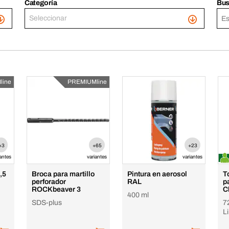
Categoría
Bus
Seleccionar
line
PREMIUMline
+3
+65
+23
iantes
variantes
variantes
,5
Broca para martillo
Pintura en aerosol
T
perforador
RAL
p
ROCKbeaver 3
C
400 ml
SDS-plus
7
L
d