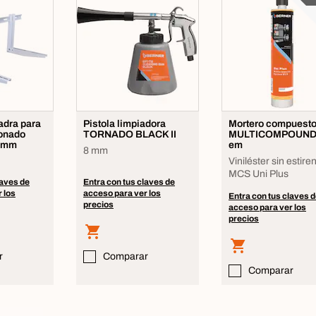
adra para
Pistola limpiadora
Mortero compuest
ionado
TORNADO BLACK II
MULTICOMPOUND
0mm
em
8 mm
Viniléster sin estire
MCS Uni Plus
laves de
Entra con tus claves de
 los
acceso para ver los
Entra con tus claves 
precios
acceso para ver los
precios
r
Comparar
Comparar