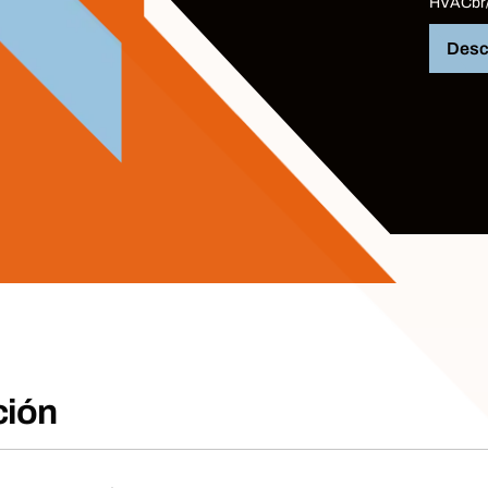
HVAC
br
Desc
ción