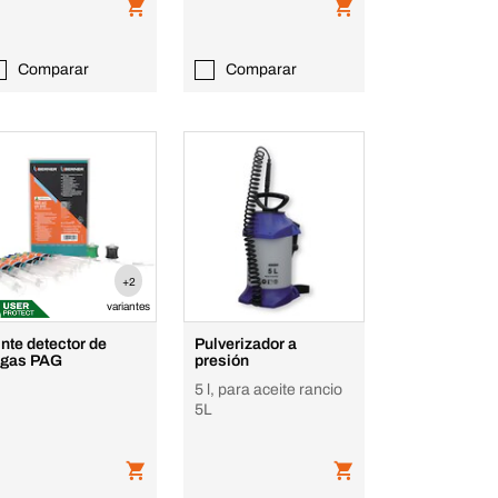
Comparar
Comparar
+2
variantes
inte detector de
Pulverizador a
ugas PAG
presión
5 l, para aceite rancio
5L