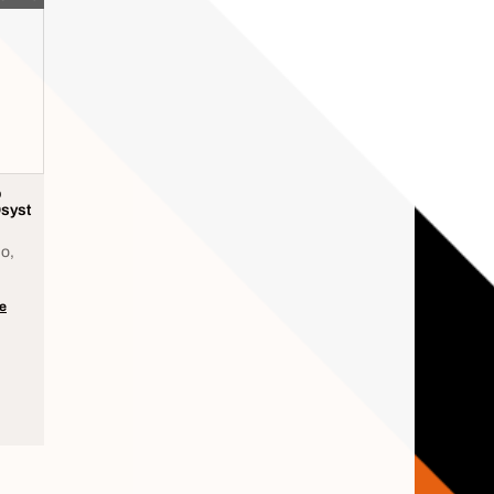
o
syst
no,
de