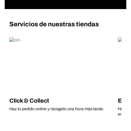
Servicios de nuestras tiendas
Click & Collect
Enví
Haz tu pedido online y recógelo una hora más tarde.
Haz tu 
en una