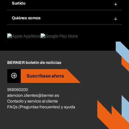
Grupos Favoritos
Surtido
Bera Smart
Repetir pedido
Innovaciones de productos
Gestión Química
Quiénes somos
Pedidos programados
Aplicaciones
eProcurement
Qué ofrecemos
Devoluciones e incidencias
Product Compliance
Buscadores de productos
Lo que nos mueve
Corporate Responsibility
Carrera
BERNER boletín de noticias
Tiendas BERNER
Business Conduct
Suscríbase ahora
958060200
atencion.clientes@berner.es
Contacto y servicio al cliente
FAQs (Preguntas frecuentes) y ayuda