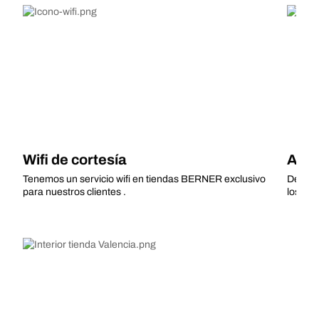
Wifi de cortesía
Ases
Tenemos un servicio wifi en tiendas BERNER exclusivo
Déjate 
para nuestros clientes .
los ex