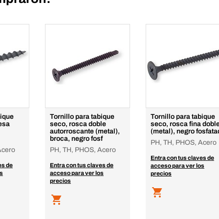
bique
Tornillo para tabique
Tornillo para tabique
esa
seco, rosca doble
seco, rosca fina dobl
autorroscante (metal),
(metal), negro fosfat
broca, negro fosf
PH, TH, PHOS, Acero
Acero
PH, TH, PHOS, Acero
Entra con tus claves de
es de
Entra con tus claves de
acceso para ver los
os
acceso para ver los
precios
precios