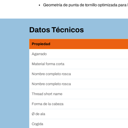
Geometría de punta de tornillo optimizada para l
Datos Técnicos
Propiedad
Agarrado
Material forma corta
Nombre completo rosca
Nombre completo rosca
Thread short name
Forma de la cabeza
Ø de ala
Cogida