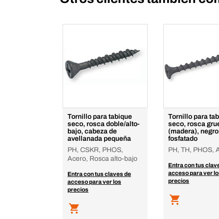
Tornillo para tabique
Tornillo para ta
seco, rosca doble/alto-
seco, rosca gru
bajo, cabeza de
(madera), negro
avellanada pequeña
fosfatado
PH, CSKR, PHOS,
PH, TH, PHOS, 
Acero, Rosca alto-bajo
Entra con tus clav
acceso para ver l
Entra con tus claves de
precios
acceso para ver los
precios