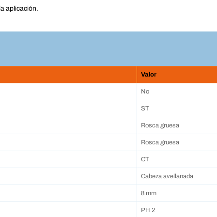
a aplicación.
Valor
No
ST
Rosca gruesa
Rosca gruesa
CT
Cabeza avellanada
8 mm
PH 2