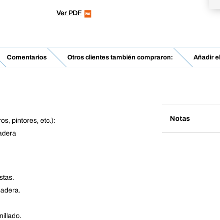
Ver PDF
Comentarios
Otros clientes también compraron:
Añadir e
Notas
s, pintores, etc.):
madera
stas.
madera.
nillado.