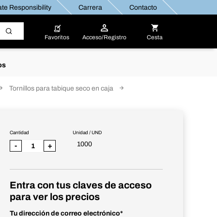
te Responsibility
Carrera
Contacto
Favoritos
Acceso/Registro
Cesta
os
Tornillos para tabique seco en caja
Cantidad
Unidad / UND
1000
-
+
Entra con tus claves de acceso
para ver los precios
Tu dirección de correo electrónico
*