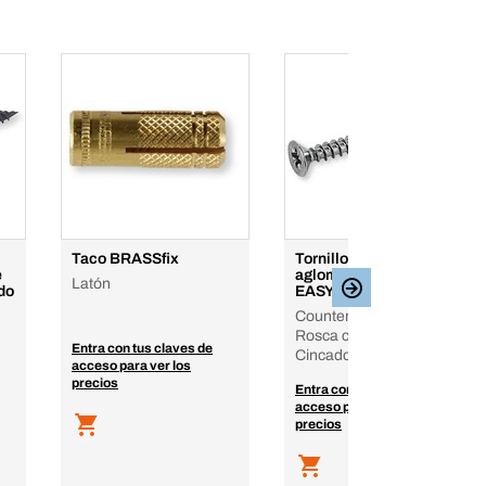
Taco BRASSfix
Tornillo para
e
aglomerado
Latón
ado
EASYclassic
Countersunk head, PZ,
Rosca completa, Acero,
Entra con tus claves de
Cincado
acceso para ver los
precios
Entra con tus claves de
acceso para ver los
precios