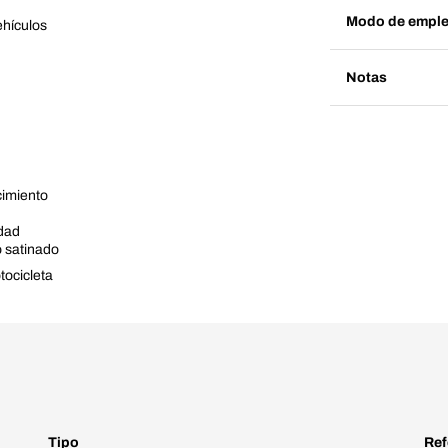
Modo de empl
ehículos
Notas
cimiento
edad
 satinado
tocicleta
Tipo
Ref