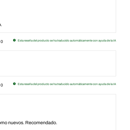
.
Esta reseña del producto se ha traducido automáticamente con ayuda de la IA
0
Esta reseña del producto se ha traducido automáticamente con ayuda de la IA
0
n como nuevos. Recomendado.