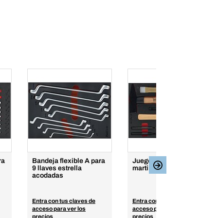
ra
Bandeja flexible A para
Juego de 8 cinceles y
9 llaves estrella
martillos en foam
acodadas
Entra con tus claves de
Entra con tus claves de
acceso para ver los
acceso para ver los
precios
precios