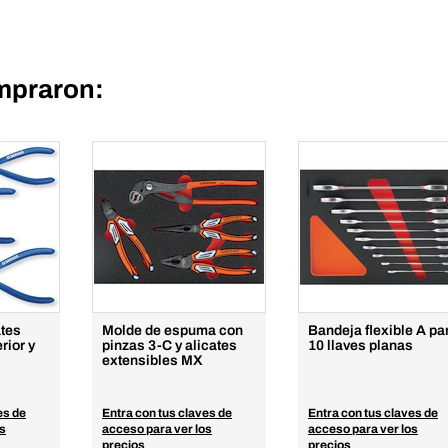
mpraron:
ates
Molde de espuma con
Bandeja flexible A pa
erior y
pinzas 3-C y alicates
10 llaves planas
extensibles MX
es de
Entra con tus claves de
Entra con tus claves de
os
acceso para ver los
acceso para ver los
precios
precios