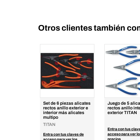
Otros clientes también co
Set de 6 piezas alicates
Juego de 5 alic
rectos anillo exterior e
rectos anillo int
interior más alicates
exterior TITAN
multipo
TITAN
Entra con tus clav
acceso para ver l
Entra con tus claves de
precios
acceso para ver los