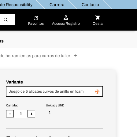
te Responsibility
Carrera
Contacto
Favoritos
Acceso/Registro
Cesta
os
de herramientas para carros de taller
Variante
Juego de 5 alicates curvos de anillo en foam
Cantidad
Unidad / UND
1
-
+