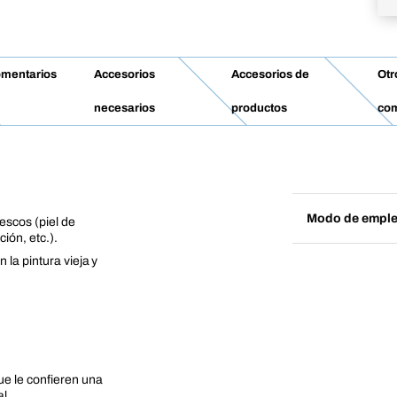
mentarios
Accesorios
Accesorios de
Otr
necesarios
productos
com
Modo de empl
escos (piel de
ión, etc.).
 la pintura vieja y
e le confieren una
l.