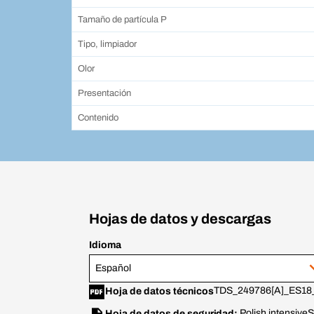
Tamaño de partícula P
Tipo, limpiador
Olor
Presentación
Contenido
Hojas de datos y descargas
Idioma
Español
TDS_249786[A]_ES18
Hoja de datos técnicos
Polish intensive
S
Hoja de datos de seguridad: