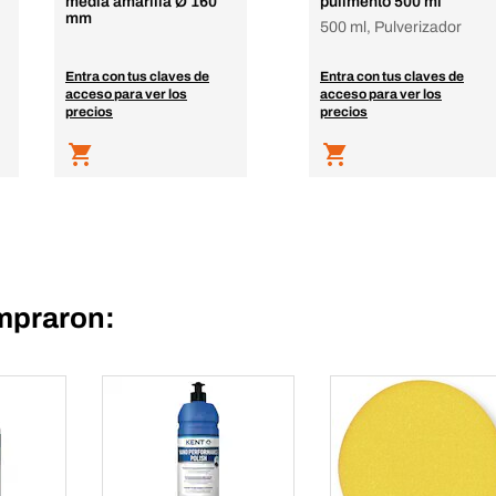
media amarilla Ø 160
pulimento 500 ml
mm
500 ml, Pulverizador
Entra con tus claves de
Entra con tus claves de
acceso para ver los
acceso para ver los
precios
precios
mpraron: