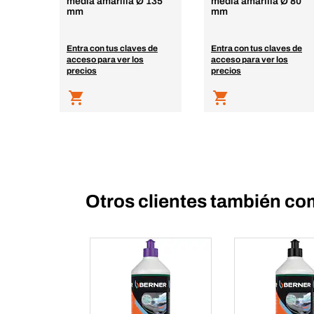
media amarilla Ø 135
media amarilla Ø 80
mm
mm
Entra con tus claves de
Entra con tus claves de
acceso para ver los
acceso para ver los
precios
precios
Otros clientes también co