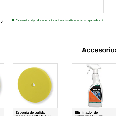
Esta reseña del producto se ha traducido automáticamente con ayuda de la IA
0
Accesorio
Esponja de pulido
Eliminador de