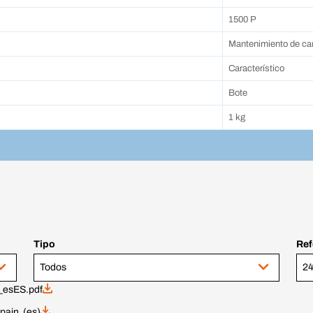
1500 P
Mantenimiento de car
Característico
Bote
1 kg
Tipo
Ref
Todos
24
_esES.pdf
pain (es)