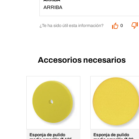
ARRIBA
¿Te ha sido útil esta información?
0
Accesorios necesarios
Esponja de pulido
Esponja de pulido