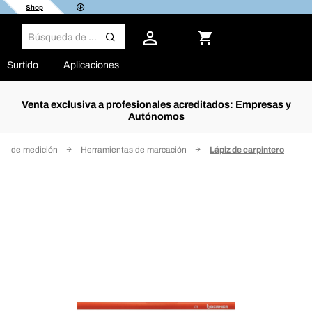
Shop
Surtido
Aplicaciones
Venta exclusiva a profesionales acreditados: Empresas y
Autónomos
os de medición
Herramientas de marcación
Lápiz de carpintero