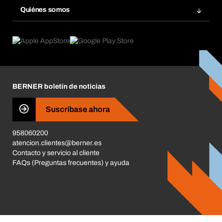
Gestión Química
Quiénes somos
Pedidos programados
Aplicaciones
eProcurement
Qué ofrecemos
Devoluciones e incidencias
Product Compliance
Buscadores de productos
Lo que nos mueve
Corporate Responsibility
Carrera
BERNER boletín de noticias
Tiendas BERNER
Business Conduct
Suscríbase ahora
958060200
atencion.clientes@berner.es
Contacto y servicio al cliente
FAQs (Preguntas frecuentes) y ayuda