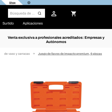
Shop
Surtido
Aplicaciones
Venta exclusiva a profesionales acreditados: Empresas y
Autónomos
ves de vaso y carracas
Juego de llaves de impacto premium, 6 piezas