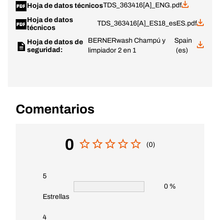
TDS_363416[A]_ENG.pdf
Hoja de datos técnicos
Hoja de datos
TDS_363416[A]_ES18_esES.pdf
técnicos
BERNERwash Champú y
Spain
Hoja de datos de
seguridad:
limpiador 2 en 1
(es)
Comentarios
0
(0)
5
0 %
Estrellas
4