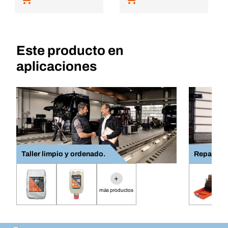
Este producto en
aplicaciones
Taller limpio y ordenado.
Reparació
+
más productos