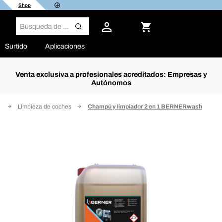
Shop
Surtido
Aplicaciones
Venta exclusiva a profesionales acreditados: Empresas y
Autónomos
n
Limpieza de coches
Champú y limpiador 2 en 1 BERNERwash