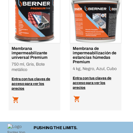
Membrana
Membrana de
impermeabilizante
impermeabilización de
universal Premium
estancias húmedas
Premium
750 ml, Gris, Bote
4 kg, Negro, Azul, Cubo
metálico
Entra con tus claves de
Entra con tus claves de
acceso para ver los
acceso para ver los
precios
precios
PUSHING THE LIMITS.