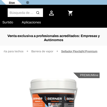
Shop
Surtido
Aplicaciones
Venta exclusiva a profesionales acreditados: Empresas y
Autónomos
ierta para techos
Barrera de vapor
Sellador Flextight Premium
PREMIUMline