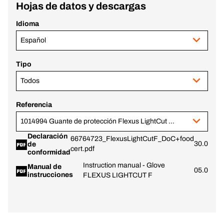
Hojas de datos y descargas
Idioma
Español
Tipo
Todos
Referencia
1014994 Guante de protección Flexus LightCut F, talla 11
Declaración
66764723_FlexusLightCutF_DoC+food
30.03.20
de
cert.pdf
conformidad
Instruction manual - Glove
Manual de
05.06.20
instrucciones
FLEXUS LIGHTCUT F