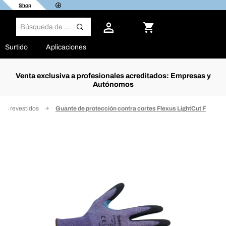
Shop
Surtido
Aplicaciones
Venta exclusiva a profesionales acreditados: Empresas y
Autónomos
es revestidos
Guante de protección contra cortes Flexus LightCut F