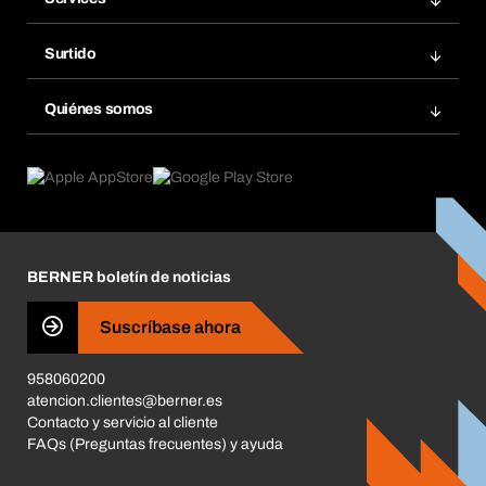
Facturas
Bera Modul
Grupos Favoritos
Surtido
Bera Smart
Repetir pedido
Innovaciones de productos
Gestión Química
Quiénes somos
Pedidos programados
Aplicaciones
eProcurement
Qué ofrecemos
Devoluciones e incidencias
Product Compliance
Buscadores de productos
Lo que nos mueve
Corporate Responsibility
Carrera
BERNER boletín de noticias
Tiendas BERNER
Business Conduct
Suscríbase ahora
958060200
atencion.clientes@berner.es
Contacto y servicio al cliente
FAQs (Preguntas frecuentes) y ayuda