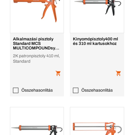
Alkalmazási pisztoly
Kinyomópisztoly400 ml
Standard MCS
és 310 ml kartusokhoz
MULTICOMPOUNDsyst
em
2K patronpisztoly 410 ml,
Standard
Összehasonlítás
Összehasonlítás