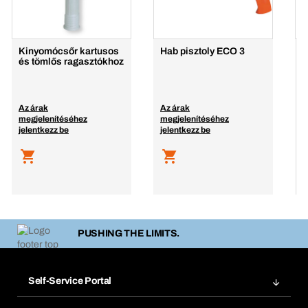
Kinyomócsőr kartusos
Hab pisztoly ECO 3
és tömlős ragasztókhoz
Az árak
Az árak
A
megjelenítéséhez
megjelenítéséhez
m
jelentkezz be
jelentkezz be
j
PUSHING THE LIMITS.
Self-Service Portal
Megrendelések