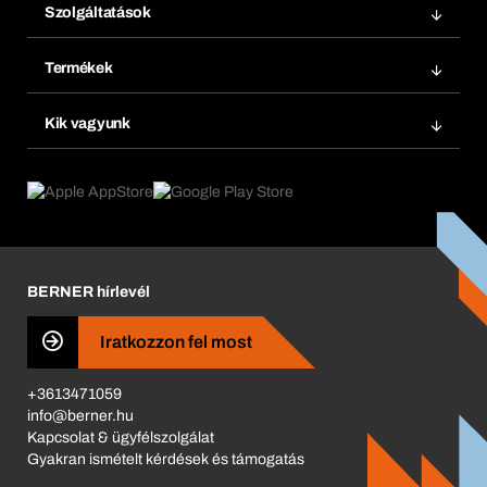
Szolgáltatások
Számlák
Bera Modul
Könyvjelzők
Termékek
Bera Smart
Újrarendelés
Termék innovációk
Vegyi biztonságmenedzsment
Kik vagyunk
Termék előfizetések
Munkafolyamatok
eProcurement
Mit kínálunk
Visszaküldés és reklamáció
Product Compliance
Termékajánló
Mi hajt minket
Katalógus
Corporate Responsibility
Karrier
BERNER hírlevél
Business Conduct
Iratkozzon fel most
+3613471059
info@berner.hu
Kapcsolat & ügyfélszolgálat
Gyakran ismételt kérdések és támogatás