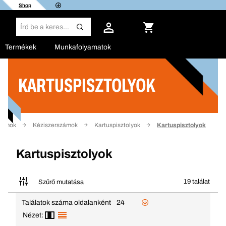
Shop
Termékek
Munkafolyamatok
KARTUSPISZTOLYOK
Szűrő
zámok
Kéziszerszámok
Kartuspisztolyok
Kartuspisztolyok
Kartuspisztolyok
19 találat
Szűrő mutatása
Találatok száma oldalanként
24
Nézet: