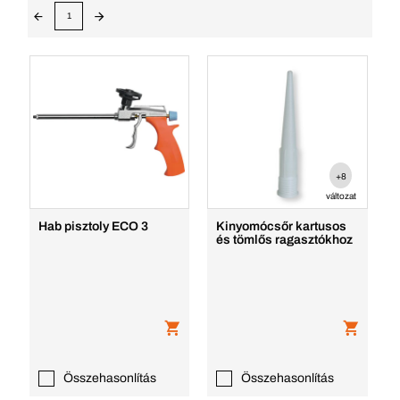
1
+8
változat
Hab pisztoly ECO 3
Kinyomócsőr kartusos
és tömlős ragasztókhoz
Összehasonlítás
Összehasonlítás