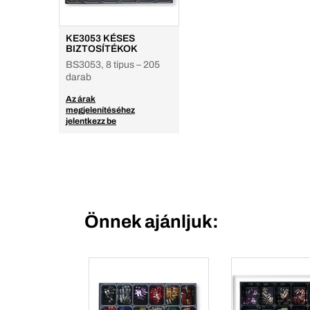
KE3053 KÉSES
BIZTOSÍTÉKOK
BS3053, 8 típus – 205
darab
Az árak
megjelenítéséhez
jelentkezz be
Önnek ajánljuk: