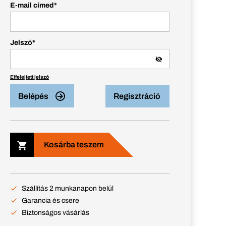
E-mail címed
*
Jelszó
*
Elfelejtett jelszó
Belépés
Regisztráció
Kosárba teszem
Szállítás 2 munkanapon belül
Garancia és csere
Biztonságos vásárlás