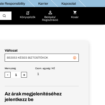
te Responsibility
Karrier
Kapcsolat
Könyvjelzők
Belépés/
Kosár
Regisztráció
Változat
BS3053 KÉSES BIZTOSÍTÉKOK
Mennyiség
Csom. egység / KÉ
1
-
+
Az árak megjelenítéséhez
jelentkezz be