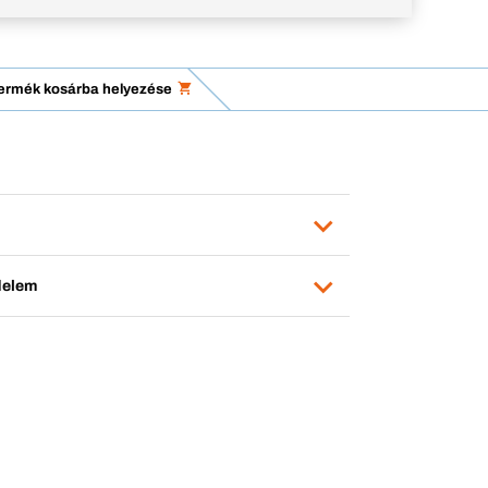
 termék kosárba helyezése
edelem