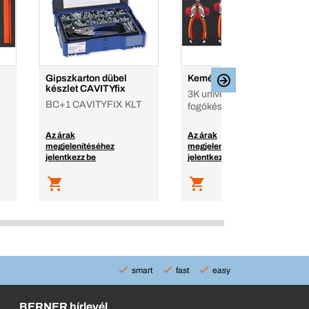
Gipszkarton dübel
Keményhab betét
készlet CAVITYfix
3K univerzális
BC+1 CAVITYFIX KLT
fogókészlettel
Az árak
Az árak
megjelenítéséhez
megjelenítéséhez
jelentkezz be
jelentkezz be
smart
fast
easy
BERNER hírlevél