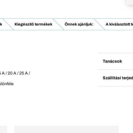
k
Kiegészítő termékek
Önnek ajánljuk:
A kiválasztott
Tanácsok
 A / 20 A / 25 A /
Szállítási terj
ülönféle