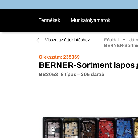
Termékek
Munkafolyamatok
Vissza az áttekintéshez
Főoldal
Járm
BERNER-Sortmen
Cikkszám:
235369
BERNER-Sortment lapos g
BS3053, 8 típus – 205 darab