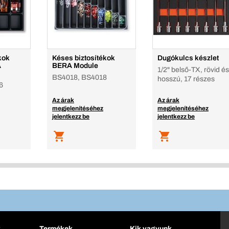
kok
Késes biztosítékok
Dugókulcs készlet
A
BERA Module
1/2" belső-TX, rövid és
BS4018, BS4018
hosszú, 17 részes
6
Az árak
Az árak
megjelenítéséhez
megjelenítéséhez
jelentkezz be
jelentkezz be
k
Termékek
Kik vagyunk