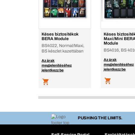
Késes biztosítékok
Késes biztosíté
BERA Module
Maxi/Mini BER
Module
BS4022, Normal/Maxi,
BS4016, BS 401
BS készlet kazettában
Az árak
Az árak
megjelenítéséhez
megjelenítéséhez
jelentkezz be
jelentkezz be
PUSHING THE LIMITS.
Self-Service Portal
Szolgáltatáso