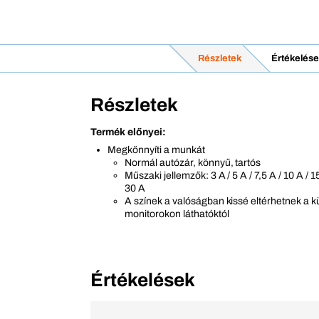
Részletek
Értékelése
Részletek
Termék előnyei:
Megkönnyíti a munkát
Normál autózár, könnyű, tartós
Műszaki jellemzők: 3 A / 5 A / 7,5 A / 10 A / 15
30 A
A színek a valóságban kissé eltérhetnek a k
monitorokon láthatóktól
Értékelések