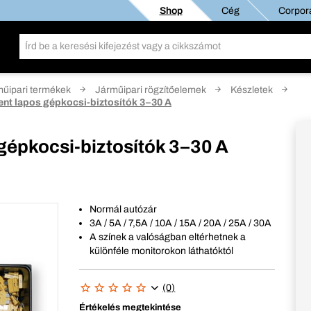
Shop
Cég
Corpora
űipari termékek
Járműipari rögzítőelemek
Készletek
t lapos gépkocsi-biztosítók 3–30 A
épkocsi-biztosítók 3–30 A
Normál autózár
3A / 5A / 7,5A / 10A / 15A / 20A / 25A / 30A
A színek a valóságban eltérhetnek a
különféle monitorokon láthatóktól
(0)
Értékelés megtekintése