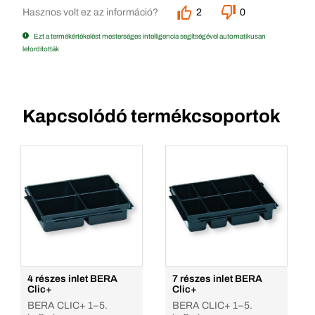
Hasznos volt ez az információ?
2
0
Ezt a termékértékelést mesterséges intelligencia segítségével automatikusan
lefordították
Kapcsolódó termékcsoportok
4 részes inlet BERA
7 részes inlet BERA
Clic+
Clic+
BERA CLIC+ 1–5.
BERA CLIC+ 1–5.