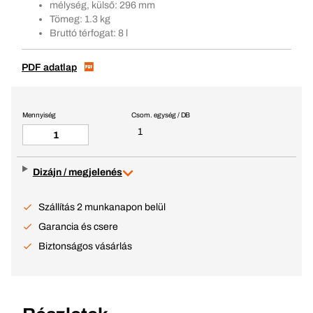
mélység, külső: 296 mm
Tömeg: 1.3 kg
Bruttó térfogat: 8 l
PDF adatlap
Mennyiség
Csom. egység / DB
1
Dizájn / megjelenés
Szállítás 2 munkanapon belül
Garancia és csere
Biztonságos vásárlás