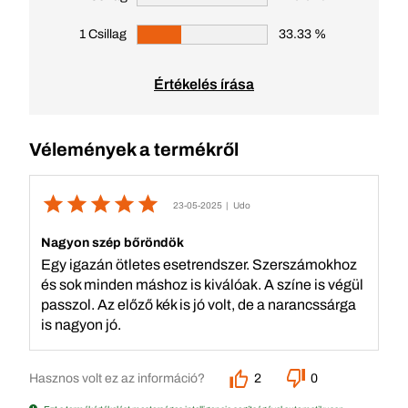
1 Csillag
33.33 %
Értékelés írása
Vélemények a termékről
23-05-2025
| Udo
Nagyon szép bőröndök
Egy igazán ötletes esetrendszer. Szerszámokhoz
és sok minden máshoz is kiválóak. A színe is végül
passzol. Az előző kék is jó volt, de a narancssárga
is nagyon jó.
Hasznos volt ez az információ?
2
0