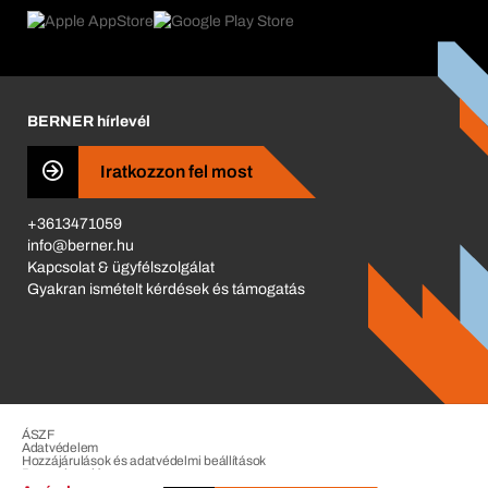
Product Compliance
Termékajánló
Mi hajt minket
Katalógus
Corporate Responsibility
Karrier
BERNER hírlevél
Business Conduct
Iratkozzon fel most
+3613471059
info@berner.hu
Kapcsolat & ügyfélszolgálat
Gyakran ismételt kérdések és támogatás
ÁSZF
Adatvédelem
Hozzájárulások és adatvédelmi beállítások
Panaszkezelés
Impresszum