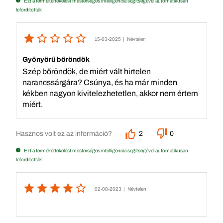
Ezt a termékértékelést mesterséges intelligencia segítségével automatikusan
lefordították
15-03-2025
| Névtelen
Gyönyörű bőröndök
Szép bőröndök, de miért vált hirtelen
narancssárgára? Csúnya, és ha már minden
kékben nagyon kivitelezhetetlen, akkor nem értem
miért.
Hasznos volt ez az információ?
2
0
Ezt a termékértékelést mesterséges intelligencia segítségével automatikusan
lefordították
02-08-2023
| Névtelen