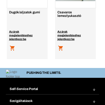
Dugók/aljzatok gumi
Csavaros
lemezlyukasztó
Az árak
Az árak
megjelenítéséhez
megjelenítéséhez
jelentkezz be
jelentkezz be
PUSHING THE LIMITS.
Self-Service Portal
Megrendelések
Szolgáltatások
Számlák