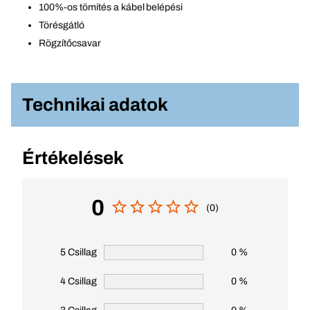
100%-os tömítés a kábel belépési
Törésgátló
Rögzítőcsavar
Technikai adatok
Értékelések
0
(0)
5 Csillag
0 %
4 Csillag
0 %