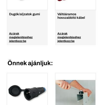
Dugók/aljzatok gumi
Váltóáramos
hosszabbító kábel
Az árak
Az árak
megjelenítéséhez
megjelenítéséhez
jelentkezz be
jelentkezz be
Önnek ajánljuk: