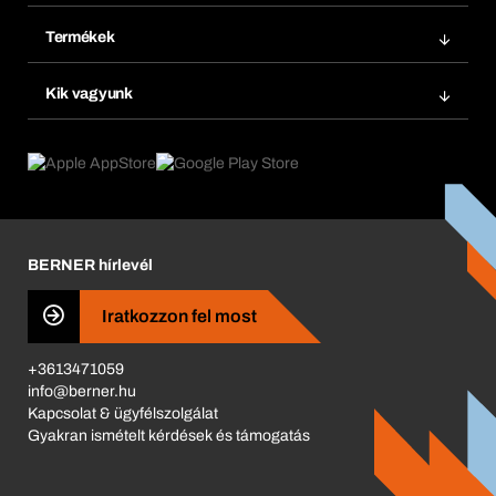
Bera Modul
Könyvjelzők
Termékek
Bera Smart
Újrarendelés
Termék innovációk
Vegyi biztonságmenedzsment
Kik vagyunk
Termék előfizetések
Munkafolyamatok
eProcurement
Mit kínálunk
Visszaküldés és reklamáció
Product Compliance
Termékajánló
Mi hajt minket
Katalógus
Corporate Responsibility
Karrier
BERNER hírlevél
Business Conduct
Iratkozzon fel most
+3613471059
info@berner.hu
Kapcsolat & ügyfélszolgálat
Gyakran ismételt kérdések és támogatás