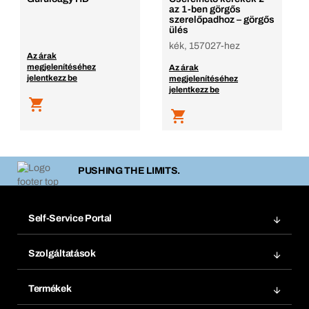
az 1-ben görgős
szerelőpadhoz – görgős
ülés
kék, 157027-hez
Az árak
megjelenítéséhez
Az árak
jelentkezz be
megjelenítéséhez
jelentkezz be
PUSHING THE LIMITS.
Self-Service Portal
Megrendelések
Szolgáltatások
Számlák
Bera Modul
Könyvjelzők
Termékek
Bera Smart
Újrarendelés