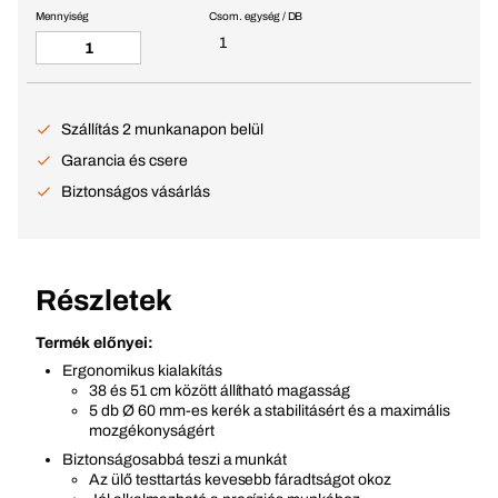
Mennyiség
Csom. egység / DB
1
Szállítás 2 munkanapon belül
Garancia és csere
Biztonságos vásárlás
Részletek
Termék előnyei:
Ergonomikus kialakítás
38 és 51 cm között állítható magasság
5 db Ø 60 mm-es kerék a stabilitásért és a maximális
mozgékonyságért
Biztonságosabbá teszi a munkát
Az ülő testtartás kevesebb fáradtságot okoz