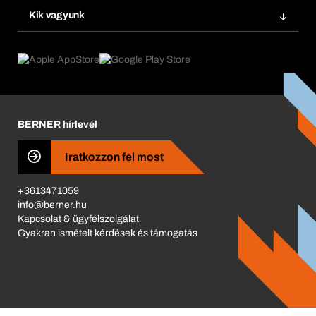
Termék innovációk
Vegyi biztonságmenedzsment
Kik vagyunk
Termék előfizetések
Munkafolyamatok
eProcurement
Mit kínálunk
Visszaküldés és reklamáció
Product Compliance
Termékajánló
Mi hajt minket
Katalógus
Corporate Responsibility
Karrier
BERNER hírlevél
Business Conduct
Iratkozzon fel most
+3613471059
info@berner.hu
Kapcsolat & ügyfélszolgálat
Gyakran ismételt kérdések és támogatás