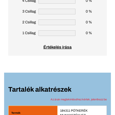
4 Csillag
0 %
3 Csillag
0 %
2 Csillag
0 %
1 Csillag
0 %
Értékelés írása
Tartalék alkatrészek
Az árak megtekintéséhez kérlek, jelentkezz be
184311 PÓTKERÉK