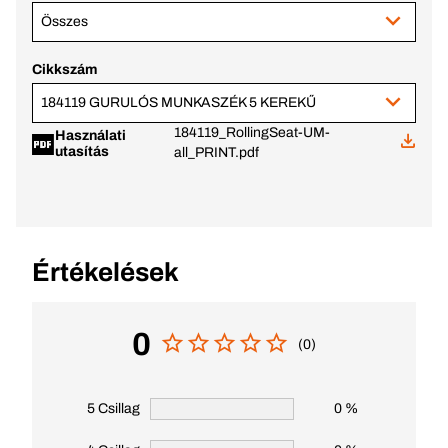
Összes
Cikkszám
184119 GURULÓS MUNKASZÉK 5 KEREKŰ
184119_RollingSeat-UM-
Használati
utasítás
all_PRINT.pdf
Értékelések
0
(0)
5 Csillag
0 %