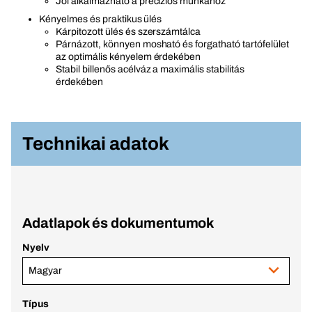
Jól alkalmazható a precíziós munkához
Kényelmes és praktikus ülés
Kárpitozott ülés és szerszámtálca
Párnázott, könnyen mosható és forgatható tartófelület
az optimális kényelem érdekében
Stabil billenős acélváz a maximális stabilitás
érdekében
Technikai adatok
Adatlapok és dokumentumok
Nyelv
Magyar
Típus