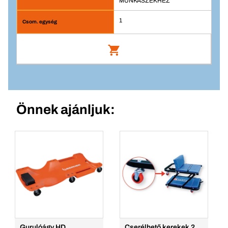
MUNKASZÉKHEZ
1
PÓTKERÉK MUNKASZÉKHEZ
Cikkszám: 184311
Önnek ajánljuk:
Bejelentkezés
Csom. egység/DB
1
Mennyiség
Kosárba teszem
Gurulóágy HD
Cserélhető kerekek 2