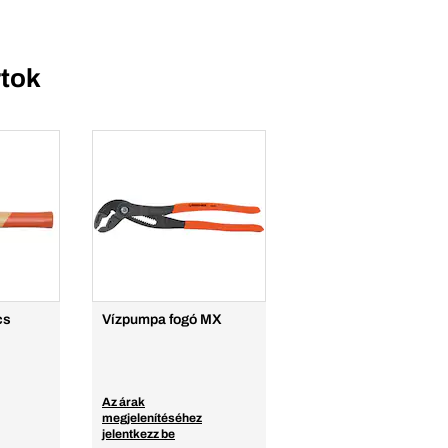
tok
cs
Vízpumpa fogó MX
Az árak
megjelenítéséhez
jelentkezz be