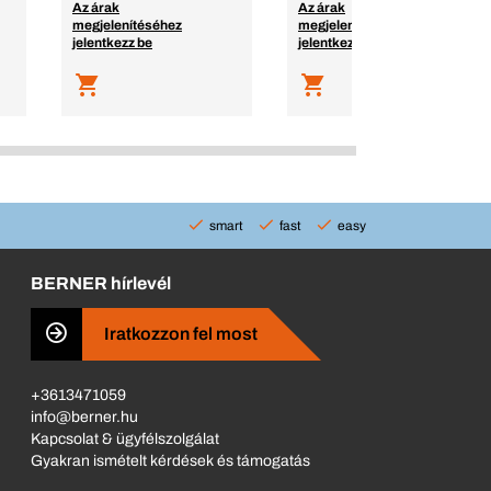
Az árak
Az árak
megjelenítéséhez
megjelenítéséhez
jelentkezz be
jelentkezz be
smart
fast
easy
BERNER hírlevél
Iratkozzon fel most
+3613471059
info@berner.hu
Kapcsolat & ügyfélszolgálat
Gyakran ismételt kérdések és támogatás