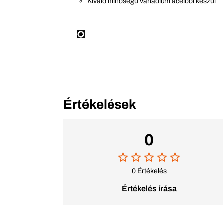
Kiváló minőségű vanádium acélból készül
Értékelések
0
0 Értékelés
Értékelés írása