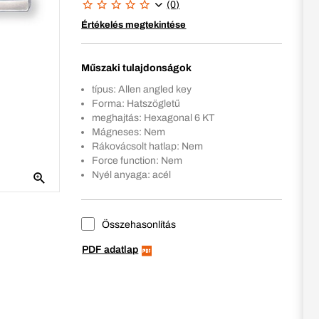
(0)
Értékelés megtekintése
Műszaki tulajdonságok
típus: Allen angled key
Forma: Hatszögletű
meghajtás: Hexagonal 6 KT
Mágneses: Nem
Rákovácsolt hatlap: Nem
Force function: Nem
Nyél anyaga: acél
Összehasonlítás
PDF adatlap