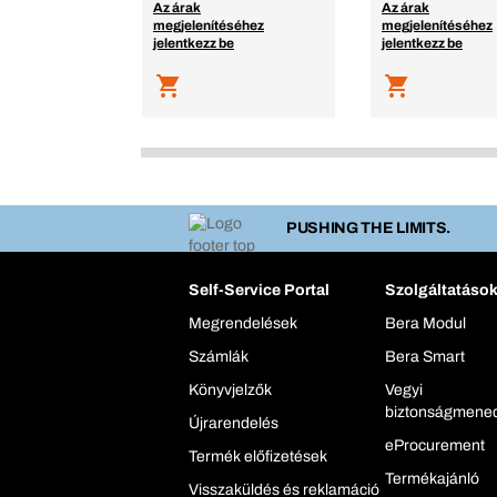
Az árak
Az árak
megjelenítéséhez
megjelenítéséhez
jelentkezz be
jelentkezz be
PUSHING THE LIMITS.
Self-Service Portal
Szolgáltatáso
Megrendelések
Bera Modul
Számlák
Bera Smart
Könyvjelzők
Vegyi
biztonságmene
Újrarendelés
eProcurement
Termék előfizetések
Termékajánló
Visszaküldés és reklamáció