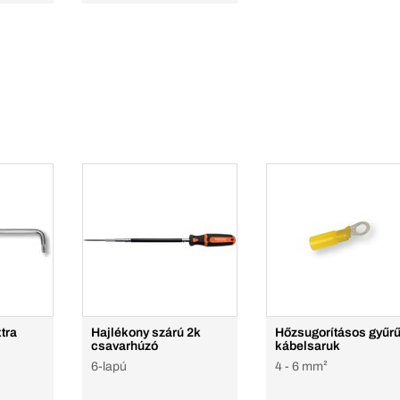
tra
Hajlékony szárú 2k
Hőzsugorításos gyűr
csavarhúzó
kábelsaruk
6-lapú
4 - 6 mm²