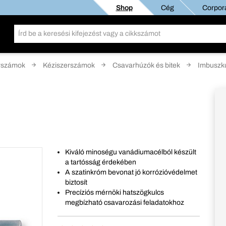
Shop
Cég
Corpora
rszámok
Kéziszerszámok
Csavarhúzók és bitek
Imbuszk
Kiváló minoségu vanádiumacélból készült
a tartósság érdekében
A szatinkróm bevonat jó korrózióvédelmet
biztosít
Precíziós mérnöki hatszögkulcs
megbízható csavarozási feladatokhoz