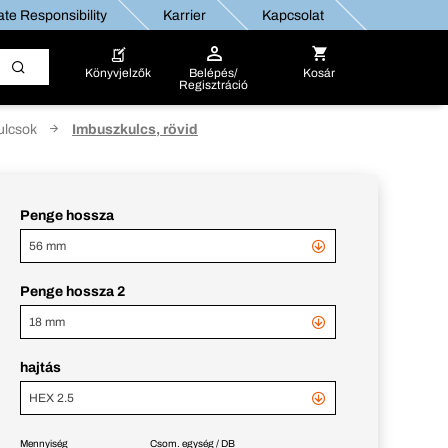
te Responsibility
Karrier
Kapcsolat
Könyvjelzők
Belépés/
Kosár
Regisztráció
ulcsok
Imbuszkulcs, rövid
Penge hossza
56 mm
Penge hossza 2
18 mm
hajtás
HEX 2.5
Mennyiség
Csom. egység / DB