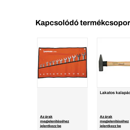
Kapcsolódó termékcsopor
Lakatos kalapá
Az árak
Az árak
megjelenítéséhez
megjelenítéséhez
jelentkezz be
jelentkezz be