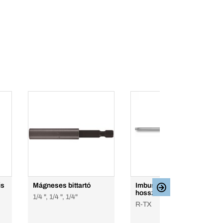
űs
Mágneses bittartó
Imbuszkulcs, extra
hosszú
1/4 ", 1/4 ", 1/4"
R-TX