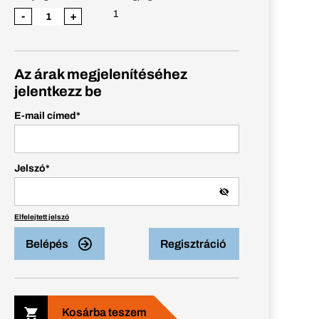
1
-
+
Az árak megjelenítéséhez
jelentkezz be
E-mail címed
*
Jelszó
*
Elfelejtett jelszó
Belépés
Regisztráció
Kosárba teszem