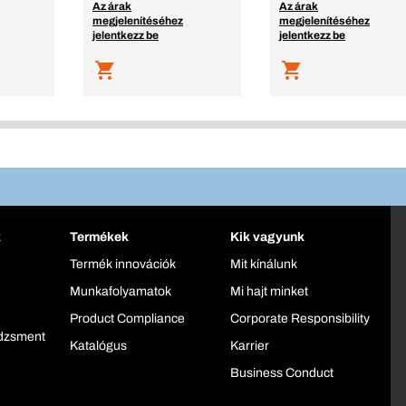
Az árak
Az árak
megjelenítéséhez
megjelenítéséhez
jelentkezz be
jelentkezz be
k
Termékek
Kik vagyunk
Termék innovációk
Mit kínálunk
Munkafolyamatok
Mi hajt minket
Product Compliance
Corporate Responsibility
dzsment
Katalógus
Karrier
Business Conduct