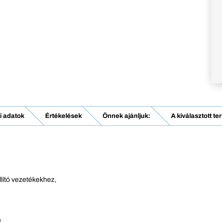
i adatok
Értékelések
Önnek ajánljuk:
A kiválasztott t
lító vezetékekhez,
)