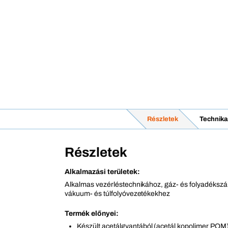
Részletek
Technika
Részletek
Alkalmazási területek:
Alkalmas vezérléstechnikához, gáz- és folyadékszál
vákuum- és túlfolyóvezetékekhez
Termék előnyei:
Készült acetálgyantából (acetál kopolimer POM