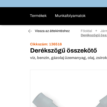
Termékek
Munkafolyamatok
Vissza az áttekintéshez
Főoldal
Járm
Derékszögű öss
Cikkszám:
136516
Derékszögű összekötő
víz, benzin, gázolaj üzemanyag, olaj, zsíro