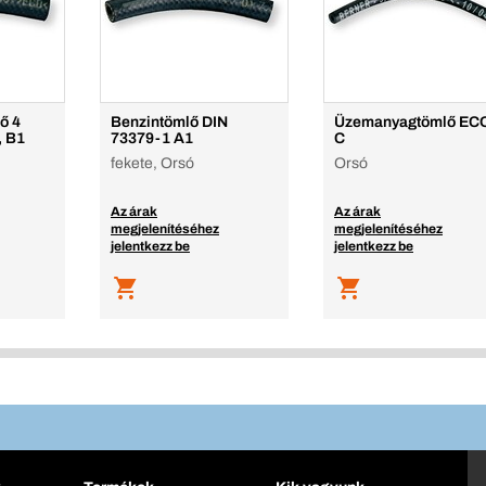
ő 4
Benzintömlő DIN
Üzemanyagtömlő EC
, B1
73379-1 A1
C
fekete, Orsó
Orsó
Az árak
Az árak
megjelenítéséhez
megjelenítéséhez
jelentkezz be
jelentkezz be