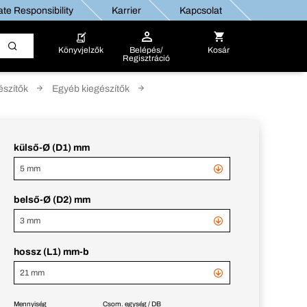
te Responsibility
Karrier
Kapcsolat
Könyvjelzők
Belépés/
Kosár
Regisztráció
észítők
Egyéb kiegészítők
külső-Ø (D1) mm
5 mm
belső-Ø (D2) mm
3 mm
hossz (L1) mm-b
21 mm
Mennyiség
Csom. egység / DB