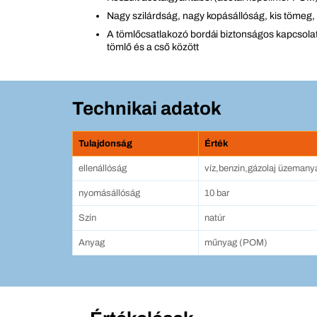
Nagy szilárdság, nagy kopásállóság, kis tömeg,
A tömlőcsatlakozó bordái biztonságos kapcsolat
tömlő és a cső között
Technikai adatok
Tulajdonság
Érték
ellenállóság
víz,benzin,gázolaj üzemanya
nyomásállóság
10 bar
Szín
natúr
Anyag
műnyag (POM)