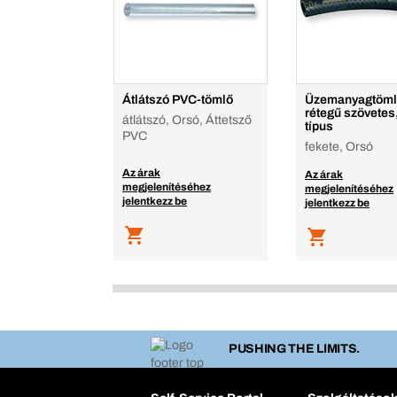
Átlátszó PVC-tömlő
Üzemanyagtöml
rétegű szövetes
átlátszó, Orsó, Áttetsző
típus
PVC
fekete, Orsó
Az árak
Az árak
megjelenítéséhez
megjelenítéséhez
jelentkezz be
jelentkezz be
PUSHING THE LIMITS.