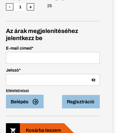
25
-
+
Az árak megjelenítéséhez
jelentkezz be
E-mail címed
*
Jelszó
*
Elfelejtett jelszó
Belépés
Regisztráció
Kosárba teszem