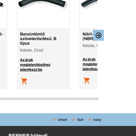
O-
Benzintömlő
Nitril-butadién-gumi
szöveterősítésű, B
(NBR) tömlő
típus
fekete, Orsó
fekete, Orsó
Az árak
Az árak
megjelenítéséhez
megjelenítéséhez
jelentkezz be
jelentkezz be
smart
fast
easy
BERNER hírlevél