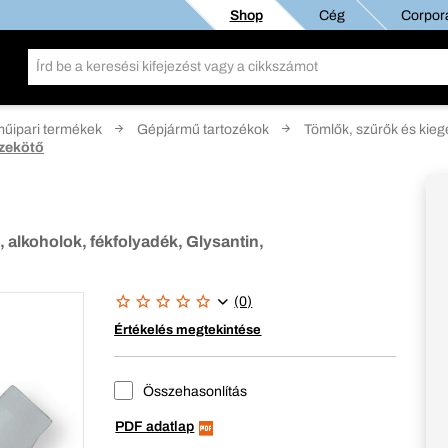
Shop
Cég
Corpora
űipari termékek
Gépjármű tartozékok
Tömlők, szűrők és kieg
zekötő
k, alkoholok, fékfolyadék, Glysantin,
(0)
Értékelés megtekintése
Összehasonlítás
PDF adatlap