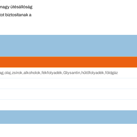
 nagy ütésállóság
ot biztosítanak a
g,olaj,zsírok,alkoholok,fékfolyadék,Glysantin,hűtőfolyadék,földgáz