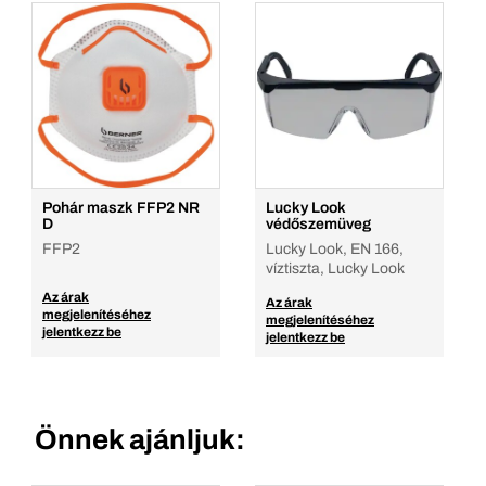
Pohár maszk FFP2 NR
Lucky Look
D
védőszemüveg
FFP2
Lucky Look, EN 166,
víztiszta, Lucky Look
Az árak
Az árak
megjelenítéséhez
megjelenítéséhez
jelentkezz be
jelentkezz be
Önnek ajánljuk: