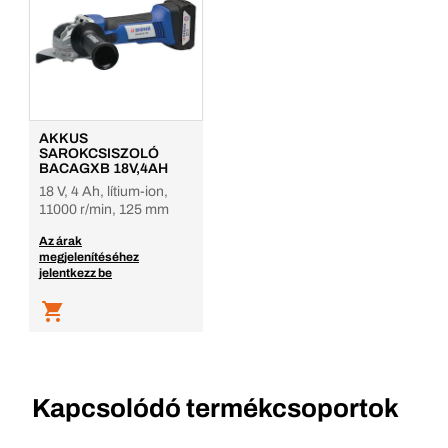
AKKUS
SAROKCSISZOLÓ
BACAGXB 18V,4AH
18 V, 4 Ah, lítium-ion,
11000 r/min, 125 mm
Az árak
megjelenítéséhez
jelentkezz be
Kapcsolódó termékcsoportok