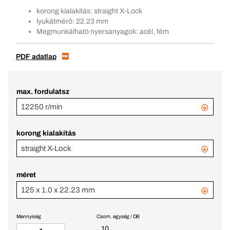
korong kialakítás: straight X-Lock
lyukátmérő: 22.23 mm
Megmunkálható nyersanyagok: acél, fém
PDF adatlap
max. fordulatsz
12250 r/min
korong kialakítás
straight X-Lock
méret
125 x 1.0 x 22.23 mm
Mennyiség
Csom. egység / DB
10