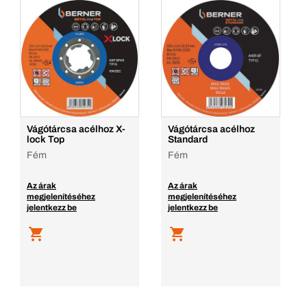
Vágótárcsa acélhoz X-
Vágótárcsa acélhoz
lock Top
Standard
Fém
Fém
Az árak
Az árak
megjelenítéséhez
megjelenítéséhez
jelentkezz be
jelentkezz be