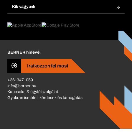
Termék innovációk
Vegyi biztonságmenedzsment
Kik vagyunk
Termék előfizetések
Munkafolyamatok
eProcurement
Mit kínálunk
Visszaküldés és reklamáció
Product Compliance
Termékajánló
Mi hajt minket
Katalógus
Corporate Responsibility
Karrier
BERNER hírlevél
Business Conduct
Iratkozzon fel most
+3613471059
info@berner.hu
Kapcsolat & ügyfélszolgálat
Gyakran ismételt kérdések és támogatás