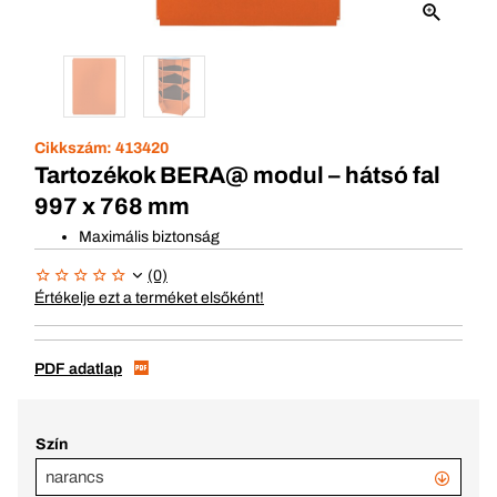
Cikkszám:
413420
Tartozékok BERA@ modul – hátsó fal
997 x 768 mm
Maximális biztonság
(0)
Értékelje ezt a terméket elsőként!
PDF adatlap
Szín
narancs