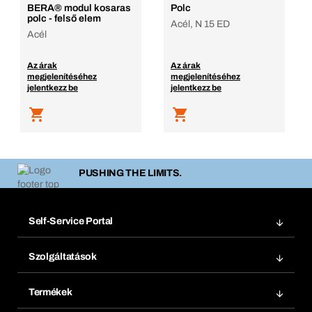
BERA® modul kosaras
Polc
polc - felső elem
Acél, N 15 ED
Acél
Az árak
Az árak
megjelenítéséhez
megjelenítéséhez
jelentkezz be
jelentkezz be
PUSHING THE LIMITS.
Self-Service Portal
Megrendelések
Szolgáltatások
Számlák
Bera Modul
Könyvjelzők
Termékek
Bera Smart
Újrarendelés